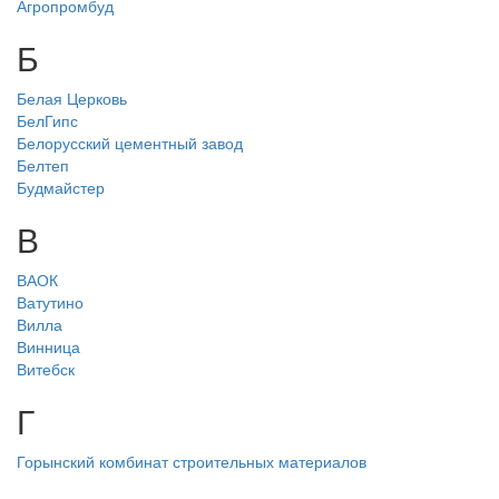
Агропромбуд
Б
Белая Церковь
БелГипс
Белорусский цементный завод
Белтеп
Будмайстер
В
ВАОК
Ватутино
Вилла
Винница
Витебск
Г
Горынский комбинат строительных материалов