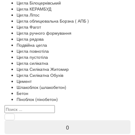
Цегла Білоцерківський
Цегла КЕРАМБУД
Цегла Літос
Цегла облицювальна Борзна ( АПБ )
Цегла Фагот
Цегла ручного формування
Цегла рядова
Подвійна цегла
Цегла повнотіла
Цегла пустотіла
Цегла силікатна
Цегла Силікатна Житомир
Цегла Силікатна Обухів
Цемент
Шлакоблок (шлакобетон)
Бетон
Піноблок (пінобетон)
0