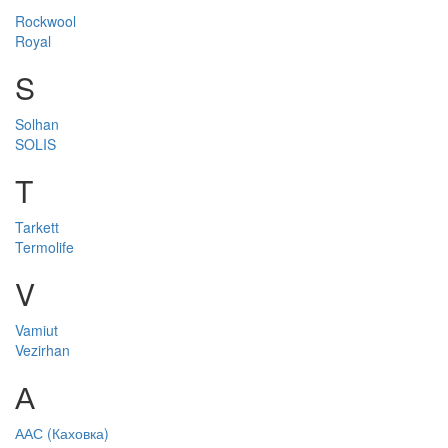
Rockwool
Royal
S
Solhan
SOLIS
T
Tarkett
Termolife
V
Vamiut
Vezirhan
А
ААС (Каховка)