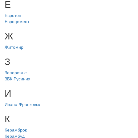
Е
Евротон
Евроцемент
Ж
Житомир
З
Запорожье
ЗБК Русиния
И
Ивано-Франковск
К
Керамброк
Керамбуд