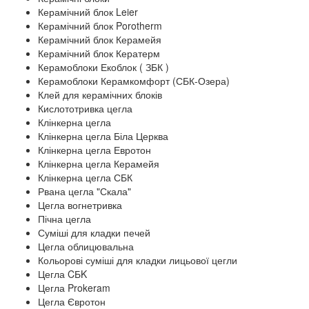
Керамічний блок Leier
Керамічний блок Porotherm
Керамічний блок Керамейя
Керамічний блок Кератерм
Керамоблоки Екоблок ( ЗБК )
Керамоблоки Керамкомфорт (СБК-Озера)
Клей для керамічних блоків
Кислототривка цегла
Клінкерна цегла
Клінкерна цегла Біла Церква
Клінкерна цегла Евротон
Клінкерна цегла Керамейя
Клінкерна цегла СБК
Рвана цегла "Скала"
Цегла вогнетривка
Пічна цегла
Суміші для кладки печей
Цегла облицювальна
Кольорові суміші для кладки лицьової цегли
Цегла CБK
Цегла Prokeram
Цегла Євротон