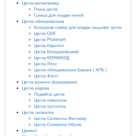
Цегла вогнетривка
М150
Пічна цегла
250х50х60
0
Суміші для кладки печей
0
Цегла облицювальна
М175
Кольорові суміші для кладки лицьової цегли
250х60х65
0
Цегла CБK
0
Цегла Prokeram
М20
Цегла Євротон
250х90х65
0
Цегла Білоцерківський
Цегла КЕРАМБУД
0
Цегла Літос
М200
Цегла облицювальна Борзна ( АПБ )
250х95х60
0
Цегла Фагот
0
Цегла ручного формування
М250
Цегла рядова
270х135
0
Подвійна цегла
0
Цегла повнотіла
М30
Цегла пустотіла
300х150х65
0
Цегла силікатна
Цегла Силікатна Житомир
0
М300
Цегла Силікатна Обухів
Цемент
345х150х75
0