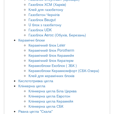
Газоблок ХСМ (Харків)
250х100х65
0
Клей для газобетону
0
Газобетон Чернігів
М 75-100
Газоблок Baugut
250х120х138
0
U блок з газобетону
0
Газоблок UDK
М-550
Газоблок Aeroc (Обухів, Березань)
250х120х65
0
Керамічні блоки
Керамічний блок Leier
0
М-600
Керамічний блок Porotherm
Керамічний блок Керамейя
250х120х88
0
Керамічний блок Кератерм
0
Керамоблоки Екоблок ( ЗБК )
М100
Керамоблоки Керамкомфорт (СБК-Озера)
250х124х65
0
Клей для керамічних блоків
0
Кислототривка цегла
М100-М150
Клінкерна цегла
250х124х65х55
0
Клінкерна цегла Біла Церква
0
Клінкерна цегла Евротон
М125
Клінкерна цегла Керамейя
250х390х238
Клінкерна цегла СБК
0
Рвана цегла "Скала"
0