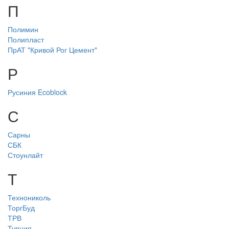
П
Полимин
Полипласт
ПрАТ "Кривой Рог Цемент"
Р
Русиния Ecoblock
С
Сарны
СБК
Стоунлайт
Т
Технониколь
ТоргБуд
ТРВ
Турция