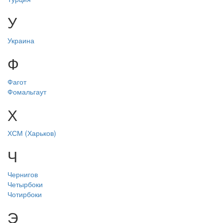
У
Украина
Ф
Фагот
Фомальгаут
Х
ХСМ (Харьков)
Ч
Чернигов
Четырбоки
Чотирбоки
Э