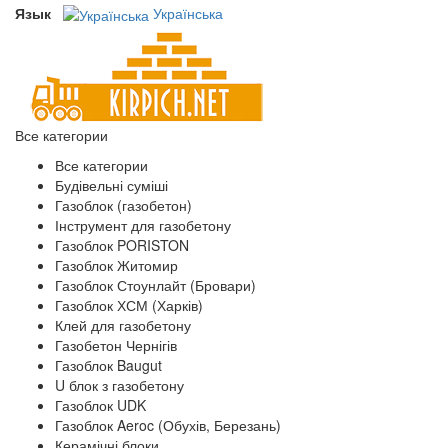
Язык
Українська
Все категории
Все категории
Будівельні суміші
Газоблок (газобетон)
Інструмент для газобетону
Газоблок PORISTON
Газоблок Житомир
Газоблок Стоунлайт (Бровари)
Газоблок ХСМ (Харків)
Клей для газобетону
Газобетон Чернігів
Газоблок Baugut
U блок з газобетону
Газоблок UDK
Газоблок Aeroc (Обухів, Березань)
Керамічні блоки