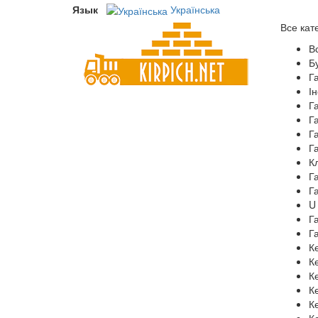
Язык
Українська
Все кат
В
Бу
Г
І
Г
Г
Г
Г
К
Г
Г
U
Г
Г
К
К
К
К
К