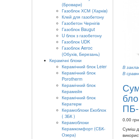
(Бровари)
Газоблок ХСМ (Харків)
Клей для газобетону
Газобетон Чернігів
Газоблок Baugut
U блок з газобетону
Газоблок UDK
Газоблок Aeroc
(Обухів, Березань)
Керамічні блоки
Керамічний блок Leier
В закла
Керамічний блок
В сравн
Porotherm
Сум
Керамічний блок
Керамейя
бло
Керамічний блок
Кератерм
ПБ-
Керамоблоки Екоблок
( ЗБК )
0.00 грн
Керамоблоки
Керамкомфорт (СБК-
Суміш д
Озера)
використ