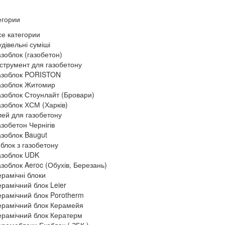
егории
се категории
дівельні суміші
азоблок (газобетон)
нструмент для газобетону
азоблок PORISTON
азоблок Житомир
азоблок Стоунлайт (Бровари)
азоблок ХСМ (Харків)
лей для газобетону
азобетон Чернігів
азоблок Baugut
 блок з газобетону
азоблок UDK
азоблок Aeroc (Обухів, Березань)
ерамічні блоки
ерамічний блок Leier
ерамічний блок Porotherm
ерамічний блок Керамейя
ерамічний блок Кератерм