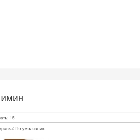
лимин