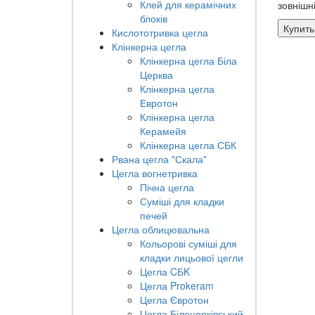
Клей для керамічних
зовнішні
блоків
Купить
Кислототривка цегла
Клінкерна цегла
Клінкерна цегла Біла
Церква
Клінкерна цегла
Евротон
Клінкерна цегла
Керамейя
Клінкерна цегла СБК
Рвана цегла "Скала"
Цегла вогнетривка
Пічна цегла
Суміші для кладки
печей
Цегла облицювальна
Кольорові суміші для
кладки лицьової цегли
Цегла CБK
Цегла Prokeram
Цегла Євротон
Цегла Білоцерківський