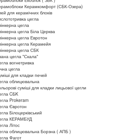
ерамоблоки Екоблок ( ЗБК )
ерамоблоки Керамкомфорт (СБК-Озера)
лей для керамічних блоків
ислототривка цегла
лінкерна цегла
лінкерна цегла Біла Церква
лінкерна цегла Евротон
лінкерна цегла Керамейя
лінкерна цегла СБК
вана цегла "Скала"
егла вогнетривка
ічна цегла
уміші для кладки печей
егла облицювальна
ольорові суміші для кладки лицьової цегли
егла CБK
егла Prokeram
егла Євротон
егла Білоцерківський
егла КЕРАМБУД
егла Літос
егла облицювальна Борзна ( АПБ )
егла Фагот