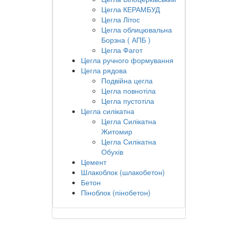
Цегла КЕРАМБУД
Цегла Літос
Цегла облицювальна
Борзна ( АПБ )
Цегла Фагот
Цегла ручного формування
Цегла рядова
Подвійна цегла
Цегла повнотіла
Цегла пустотіла
Цегла силікатна
Цегла Силікатна
Житомир
Цегла Силікатна
Обухів
Цемент
Шлакоблок (шлакобетон)
Бетон
Піноблок (пінобетон)