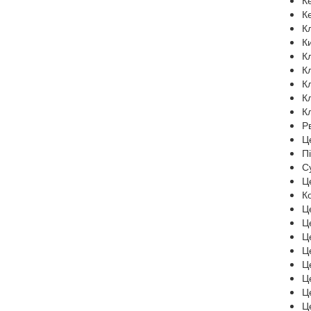
К
К
К
К
К
К
К
К
К
Р
Ц
П
С
Ц
К
Ц
Ц
Ц
Ц
Ц
Ц
Ц
Ц