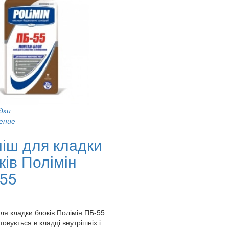
дки
ение
іш для кладки
ків Полімін
55
ля кладки блоків Полімін ПБ-55
овується в кладці внутрішніх і