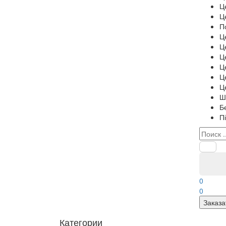
Ц
Ц
П
Ц
Ц
Ц
Ц
Ц
Ц
Ш
Б
П
0
0
Заказа
Категории