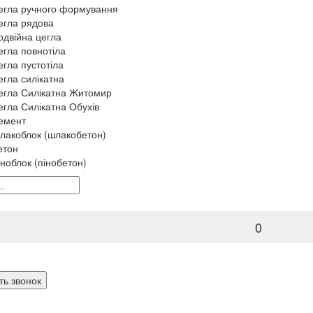
егла ручного формування
егла рядова
одвійна цегла
егла повнотіла
егла пустотіла
егла силікатна
егла Силікатна Житомир
егла Силікатна Обухів
емент
лакоблок (шлакобетон)
етон
іноблок (пінобетон)
0
ть звонок