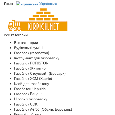
Язык
Українська
Все категории
Все категории
Будівельні суміші
Газоблок (газобетон)
Інструмент для газобетону
Газоблок PORISTON
Газоблок Житомир
Газоблок Стоунлайт (Бровари)
Газоблок ХСМ (Харків)
Клей для газобетону
Газобетон Чернігів
Газоблок Baugut
U блок з газобетону
Газоблок UDK
Газоблок Aeroc (Обухів, Березань)
Керамічні блоки