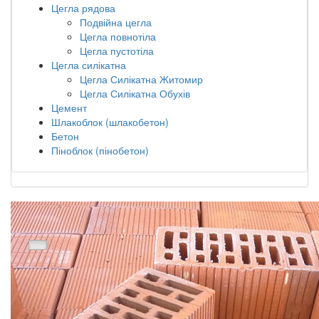
Цегла рядова
Подвійна цегла
Цегла повнотіла
Цегла пустотіла
Цегла силікатна
Цегла Силікатна Житомир
Цегла Силікатна Обухів
Цемент
Шлакоблок (шлакобетон)
Бетон
Піноблок (пінобетон)
Подвійна цегла