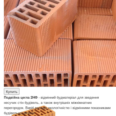
В закладки
В сравнение
Керамічний блок Prokeram 2.12 НФ
16.40 грн
Керамічний Блок Prokeram 2.12 НФ має багато переваг, які
роблять його ідеальним матеріалом для зведе..
Купить
Подвійна цегла 2НФ
- відмінний будматеріал для зведення
несучих стін будівель, а також внутрішніх міжкімнатних
перегородок. Виріб володіє екологічністю і відмінними показниками
будівельної фізики: