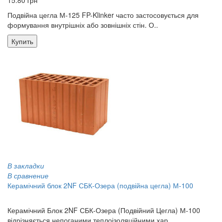
Подвійна цегла М-125 FP-Klinker часто застосовується для
формування внутрішніх або зовнішніх стін. О..
Купить
В закладки
В сравнение
Керамічний блок 2NF СБК-Озера (подвійна цегла) М-100
15.20 грн
Керамічний Блок 2NF СБК-Озера (Подвійний Цегла) М-100
відрізняється непоганими теплоізоляційними хар..