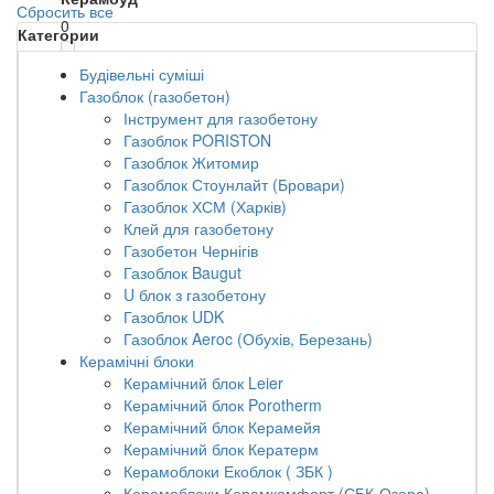
Сбросить все
0
Категории
Керамейя
Будівельні суміші
Газоблок (газобетон)
0
Інструмент для газобетону
Газоблок PORISTON
Кератерм
Газоблок Житомир
0
Газоблок Стоунлайт (Бровари)
Газоблок ХСМ (Харків)
Обухов
Клей для газобетону
0
Газобетон Чернігів
Газоблок Baugut
СБК
U блок з газобетону
0
Газоблок UDK
Газоблок Aeroc (Обухів, Березань)
Керамічні блоки
ХСМ (Харьков)
Керамічний блок Leier
0
Керамічний блок Porotherm
Керамічний блок Керамейя
Керамічний блок Кератерм
Керамоблоки Екоблок ( ЗБК )
Керамоблоки Керамкомфорт (СБК-Озера)