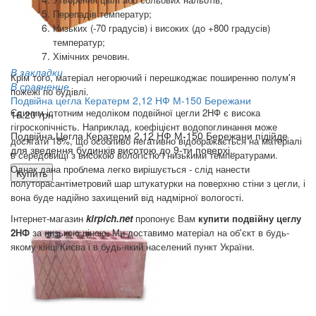
Перепадів температур;
Низьких (-70 градусів) і високих (до +800 градусів)
температур;
Хімічних речовин.
В закладки
Крім того, матеріал негорючий і перешкоджає поширенню полум'я
В сравнение
пожежі по будівлі.
Подвійна цегла Кератерм 2,12 НФ М-150 Бережани
Єдиним істотним недоліком подвійної цегли 2НФ є висока
16.20 грн
гігроскопічність. Наприклад, коефіцієнт водопоглинання може
Подвійна Цегла Кератерм 2,12 НФ М-150 Бережани підійде
досягати 18%, що особливо негативно відображається на матеріалі
для зведення будинків висотою до 9-ти поверхі..
в середовищі з високою вологістю і низькими температурами.
Однак дана проблема легко вирішується - слід нанести
Купить
полуторасантіметровий шар штукатурки на поверхню стіни з цегли, і
вона буде надійно захищений від надмірної вологості.
Інтернет-магазин
kirpich.net
пропонує Вам
купити подвійну цеглу
2НФ
за низькою ціною. Ми доставимо матеріал на об'єкт в будь-
якому кінці Києва і в будь-який населений пункт України.