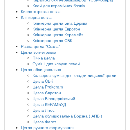
Клей для керамічних блоків
Кислототривка цегла
Клінкерна цегла
Клінкерна цегла Біла Церква
Клінкерна цегла Евротон
Клінкерна цегла Керамейя
Клінкерна цегла СБК
Рвана цегла "Скала"
Цегла вогнетривка
Пічна цегла
Суміші для кладки печей
Цегла облицювальна
Кольорові суміші для кладки лицьової цегли
Цегла CБK
Цегла Prokeram
Цегла Євротон
Цегла Білоцерківський
Цегла КЕРАМБУД
Цегла Літос
Цегла облицювальна Борзна ( АПБ )
Цегла Фагот
Цегла ручного формування