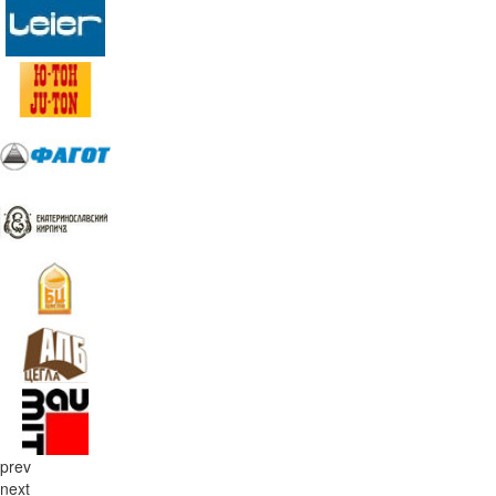
prev
next