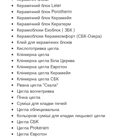
Керамічний блок Leier
Керамічний блок Porotherm
Керамічний блок Керамейя
Керамічний блок Кератерм
Керамоблоки Екоблок ( ЗБК )
Керамоблоки Керамкомфорт (СБК-Озера)
Клей для керамічних блоків
Кислототривка цегла
Клінкерна цегла
Клінкерна цегла Біла Церква
Клінкерна цегла Евротон
Клінкерна цегла Керамейя
Клінкерна цегла СБК
Рвана цегла "Скала"
Цегла вогнетривка
Пічна цегла
Суміші для кладки печей
Цегла облицювальна
Кольорові суміші для кладки лицьової цегли
Цегла CБK
Цегла Prokeram
Цегла Євротон