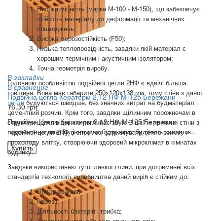
Висока міцність (марка М-100 - М-150), що забезпечує
стійкість матеріалу до деформації та механічних
пошкоджень;
Висока морозостійкість (F50);
Низька теплопровідність, завдяки якій матеріал є
хорошим термічним і акустичним ізолятором;
Точна геометрія виробу.
В закладки
Головною особливістю подвійної цегли 2НФ є вдвічі більша
В сравнение
товщина. Вона має габарити 250х120х138 мм, тому стіни з даної
Подвійна цегла Кератерм 2,12 НФ М-125 Бережани
цегли
будуються швидше, без значних витрат на будматеріал і
16.30 грн
цементний розчин. Крім того, завдяки щілинним порожнечам в
Подвійна Цегла Кератерм 2,12 НФ М-125 Бережани
структурі цегла відмінно поглинає звук. З цієї ж причини стіни з
призначена для будівництва будь-яких будівель заввишк..
подвійної цегли 2НФ в спромозі затримувати тепло взимку і
прохолоду влітку, створюючи здоровий мікроклімат в кімнатах
Купить
будинку.
Завдяки використанню тугоплавкої глини, при дотриманні всіх
стандартів технології виробництва даний виріб є стійким до:
Вивітрювання;
Корозії;
Діяльності бактерій і грибка;
Утворення цвілі або сольових нальотів;