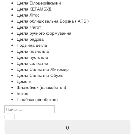
Цегла Білоцерківський
Цегла КЕРАМБУД
Цегла Літос
Цегла облицювальна Борзна ( АПБ )
Цегла Фагот
Цегла ручного формування
Цегла рядова
Подвійна цегла
Цегла повнотіла
Цегла пустотіла
Цегла силікатна
Цегла Силікатна Житомир
Цегла Силікатна Обухів
Цемент
Шлакоблок (шлакобетон)
Бетон
Піноблок (пінобетон)
0