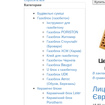
Купить
Категории
Будівельні суміші
Газоблок (газобетон)
Інструмент для
газобетону
Газоблок PORISTON
Газоблок Житомир
Газоблок Стоунлайт
(Бровари)
Газоблок ХСМ (Харків)
Клей для газобетону
Газобетон Чернігів
Газоблок Baugut
U блок з газобетону
В закла
Газоблок UDK
В сравн
Газоблок Aeroc
(Обухів, Березань)
Лиц
Керамічні блоки
Керамічний блок Leier
Євр
Керамічний блок
Porotherm
18.80 г