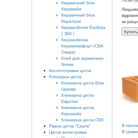
Керамічний блок
Керамейя
Лицьова
Керамічний блок
відрізня
Кератерм
за рахун
Керамоблоки Екоблок
Купить
( ЗБК )
Керамоблоки
Керамкомфорт (СБК-
Озера)
Клей для керамічних
блоків
Кислототривка цегла
Клінкерна цегла
Клінкерна цегла Біла
Церква
Клінкерна цегла
Евротон
Клінкерна цегла
Керамейя
Клінкерна цегла СБК
В закла
Рвана цегла "Скала"
В сравн
Цегла вогнетривка
Пічна цегла