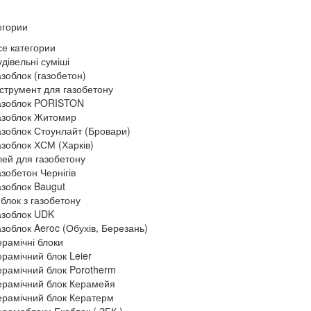
егории
се категории
дівельні суміші
азоблок (газобетон)
нструмент для газобетону
азоблок PORISTON
азоблок Житомир
азоблок Стоунлайт (Бровари)
азоблок ХСМ (Харків)
лей для газобетону
азобетон Чернігів
азоблок Baugut
 блок з газобетону
азоблок UDK
азоблок Aeroc (Обухів, Березань)
ерамічні блоки
ерамічний блок Leier
ерамічний блок Porotherm
ерамічний блок Керамейя
ерамічний блок Кератерм