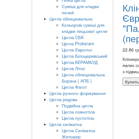
Клі
Суміші для кладки
печей
Євр
Цегла облицювальна
"Па
Кольорові суміші для
кладки лицьової цегли
(пе
Цегла CБK
Цегла Prokeram
22.86 г
Цегла Євротон
Цегла Білоцерківський
Клінкер
Цегла КЕРАМБУД
являє с
Цегла Літос
з підви
Цегла облицювальна
Борзна ( АПБ )
Купить
Цегла Фагот
Цегла ручного формування
Цегла рядова
Подвійна цегла
Цегла повнотіла
Цегла пустотіла
Цегла силікатна
Цегла Силікатна
Житомир