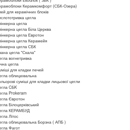
ерамоблоки Екоблок ( ЗБК )
ерамоблоки Керамкомфорт (СБК-Озера)
лей для керамічних блоків
ислототривка цегла
лінкерна цегла
лінкерна цегла Біла Церква
лінкерна цегла Евротон
лінкерна цегла Керамейя
лінкерна цегла СБК
вана цегла "Скала"
егла вогнетривка
ічна цегла
уміші для кладки печей
егла облицювальна
ольорові суміші для кладки лицьової цегли
егла CБK
егла Prokeram
егла Євротон
егла Білоцерківський
егла КЕРАМБУД
егла Літос
егла облицювальна Борзна ( АПБ )
егла Фагот