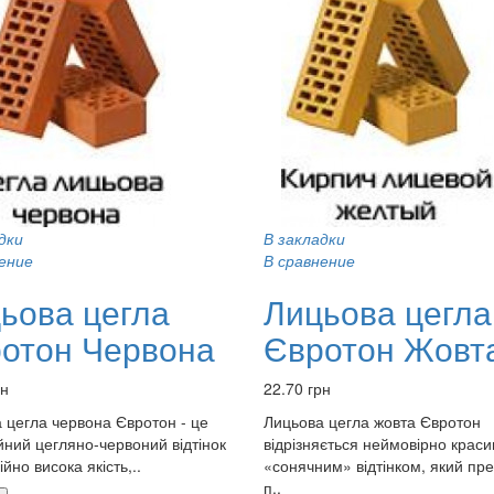
дки
В закладки
ение
В сравнение
ьова цегла
Лицьова цегла
отон Червона
Євротон Жовт
рн
22.70 грн
 цегла червона Євротон - це
Лицьова цегла жовта Євротон
йний цегляно-червоний відтінок
відрізняється неймовірно крас
ійно висока якість,..
«сонячним» відтінком, який пр
п..