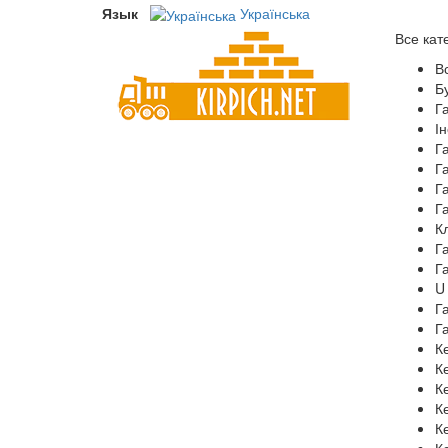
Язык
Українська
Все кат
В
Бу
Г
І
Г
Г
Г
Г
К
Г
Г
U
Г
Г
К
К
К
К
К