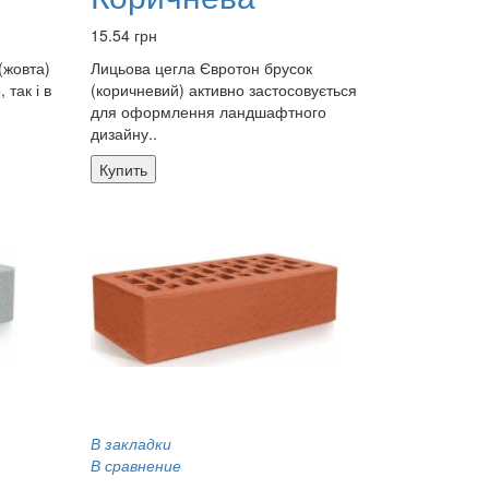
15.54 грн
(жовта)
Лицьова цегла Євротон брусок
 так і в
(коричневий) активно застосовується
для оформлення ландшафтного
дизайну..
Купить
В закладки
В сравнение