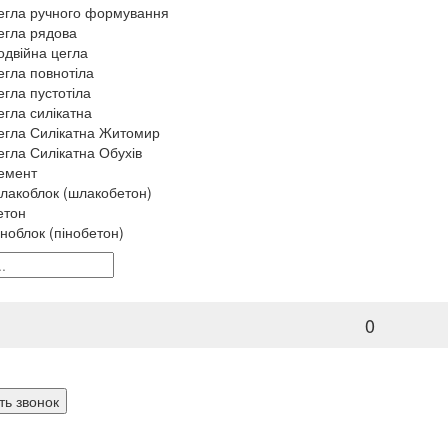
егла ручного формування
егла рядова
одвійна цегла
егла повнотіла
егла пустотіла
егла силікатна
егла Силікатна Житомир
егла Силікатна Обухів
емент
лакоблок (шлакобетон)
етон
іноблок (пінобетон)
0
ть звонок