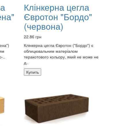
ла
Клінкерна цегла
ена"
Євротон "Бордо"
(червона)
22.86 грн
ена")
Клінкерна цегла Євротон ("Бордо") є
ням
облицювальним матеріалом
-..
теракотового кольору, який не може не
д..
Купить