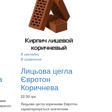
В закладки
В сравнение
Лицьова цегла
а
Євротон
Коричнева
22.30 грн
ивим
Лицьова цегла коричнева Євротон
екрасно
характеризується апетитним