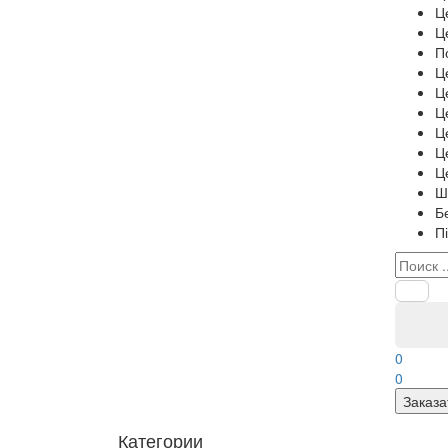
Ц
Ц
П
Ц
Ц
Ц
Ц
Ц
Ц
Ш
Б
П
0
0
Заказа
Категории