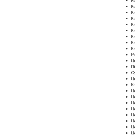
К
К
К
К
К
К
К
К
К
Р
Ц
П
С
Ц
К
Ц
Ц
Ц
Ц
Ц
Ц
Ц
Ц