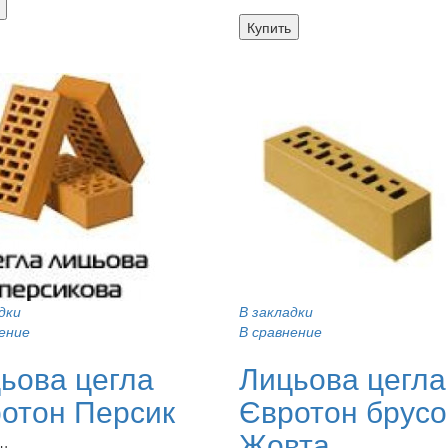
Купить
дки
В закладки
ение
В сравнение
ьова цегла
Лицьова цегла
отон Персик
Євротон брусо
Жовта
рн