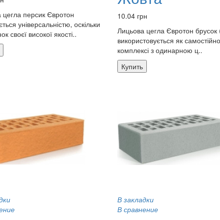
 цегла персик Євротон
10.04 грн
ється універсальністю, оскільки
Лицьова цегла Євротон брусок 
ок своєї високої якості..
використовується як самостійно,
комплексі з одинарною ц..
Купить
дки
В закладки
ение
В сравнение