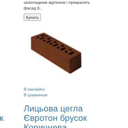
шоколадним відтінком і прикрасить
фасад б..
Купить
В закладки
В сравнение
Лицьова цегла
к
Євротон брусок
Коричнева