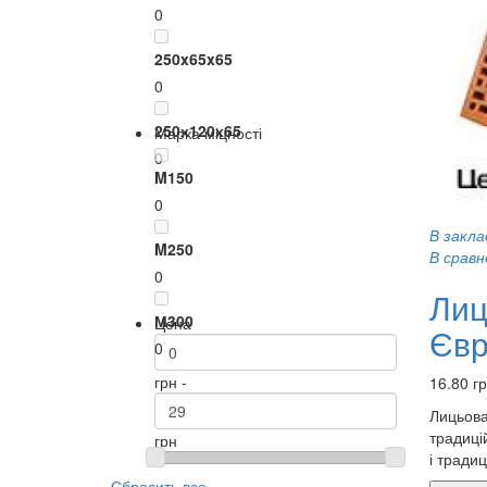
0
250x65x65
0
250х120х65
Марка міцності
0
M150
0
В закла
M250
В сравн
0
Лиц
М300
Цена
Євр
0
грн -
16.80 г
Лицьова
традиці
грн
і традиц
Сбросить все