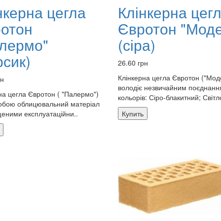
нкерна цегла
Клінкерна цег
отон
Євротон "Мод
лермо"
(сіра)
рсик)
26.60 грн
Клінкерна цегла Євротон ("Мод
рн
володіє незвичайним поєднан
на цегла Євротон ( "Палермо")
кольорів: Сіро-блакитний; Світло
обою облицювальний матеріал
щеними експлуатаційни..
Купить