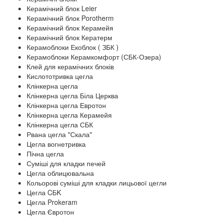
Керамічний блок Leier
Керамічний блок Porotherm
Керамічний блок Керамейя
Керамічний блок Кератерм
Керамоблоки Екоблок ( ЗБК )
Керамоблоки Керамкомфорт (СБК-Озера)
Клей для керамічних блоків
Кислототривка цегла
Клінкерна цегла
Клінкерна цегла Біла Церква
Клінкерна цегла Евротон
Клінкерна цегла Керамейя
Клінкерна цегла СБК
Рвана цегла "Скала"
Цегла вогнетривка
Пічна цегла
Суміші для кладки печей
Цегла облицювальна
Кольорові суміші для кладки лицьової цегли
Цегла CБK
Цегла Prokeram
Цегла Євротон