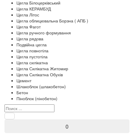
Цегла Білоцерківський
Цегла КЕРАМБУД
Цегла Літос
Цегла облицювальна Борзна ( АПБ )
Цегла Фагот
Цегла ручного формування
Цегла рядова
Подвійна цегла
Цегла повнотіла
Цегла пустотіла
Цегла силікатна
Цегла Силікатна Житомир
Цегла Силікатна Обухів
Цемент
Шлакоблок (шлакобетон)
Бетон
Піноблок (пінобетон)
0