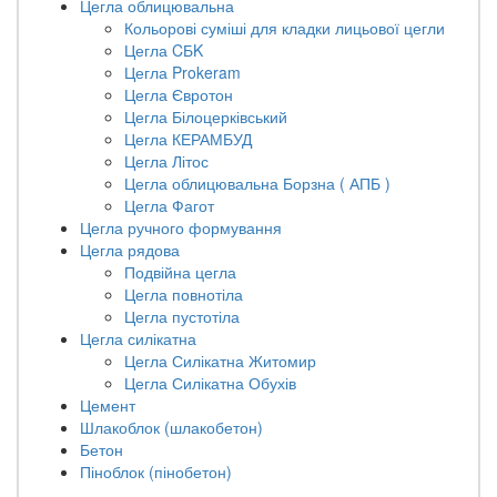
Цегла облицювальна
Кольорові суміші для кладки лицьової цегли
Цегла CБK
Цегла Prokeram
Цегла Євротон
Цегла Білоцерківський
Цегла КЕРАМБУД
Цегла Літос
Цегла облицювальна Борзна ( АПБ )
Цегла Фагот
Цегла ручного формування
Цегла рядова
Подвійна цегла
Цегла повнотіла
Цегла пустотіла
Цегла силікатна
Цегла Силікатна Житомир
Цегла Силікатна Обухів
Цемент
Шлакоблок (шлакобетон)
Бетон
Піноблок (пінобетон)