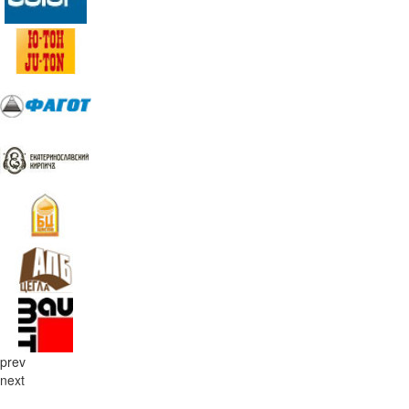
prev
next