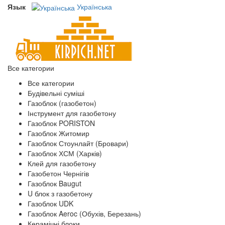
Язык
Українська
Все категории
Все категории
Будівельні суміші
Газоблок (газобетон)
Інструмент для газобетону
Газоблок PORISTON
Газоблок Житомир
Газоблок Стоунлайт (Бровари)
Газоблок ХСМ (Харків)
Клей для газобетону
Газобетон Чернігів
Газоблок Baugut
U блок з газобетону
Газоблок UDK
Газоблок Aeroc (Обухів, Березань)
Керамічні блоки