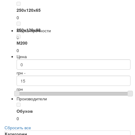
250х120х65
0
250х120х88
Марка прочности
0
М200
0
Цена
грн -
грн
Производители
Обухов
0
Сбросить все
Категории