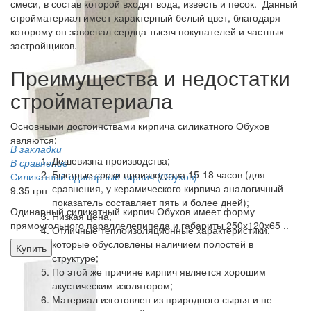
смеси, в состав которой входят вода, известь и песок. Данный
стройматериал имеет характерный белый цвет, благодаря
которому он завоевал сердца тысяч покупателей и частных
застройщиков.
Преимущества и недостатки
стройматериала
Основными достоинствами кирпича силикатного Обухов
являются:
В закладки
Дешевизна производства;
В сравнение
Быстрые сроки производства 15-18 часов (для
Силикатный одинарный кирпич (Обухов)
сравнения, у керамического кирпича аналогичный
9.35 грн
показатель составляет пять и более дней);
Одинарный силикатный кирпич Обухов имеет форму
Низкая цена;
прямоугольного параллелепипеда и габариты 250х120х65 ..
Отличные теплоизоляционные характеристики,
которые обусловлены наличием полостей в
Купить
структуре;
По этой же причине кирпич является хорошим
акустическим изолятором;
Материал изготовлен из природного сырья и не