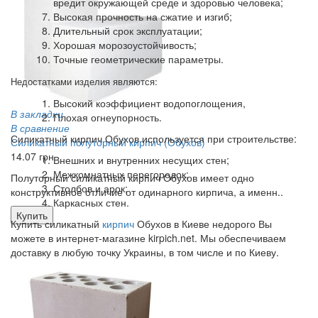
вредит окружающей среде и здоровью человека;
Высокая прочность на сжатие и изгиб;
Длительный срок эксплуатации;
Хорошая морозоустойчивость;
Точные геометрические параметры.
Недостатками изделия являются:
Высокий коэффициент водопоглощения,
В закладки
Плохая огнеупорность.
В сравнение
Силикатный кирпич Обухов используется при строительстве:
Силикатный полуторный кирпич (Обухов)
14.07 грн
Внешних и внутренних несущих стен;
Межкомнатных перегородок;
Полуторный силикатный кирпич Обухов имеет одно
Столбов и арок;
конструктивное отличие от одинарного кирпича, а именн..
Каркасных стен.
Купить
Купить силикатный
кирпич
Обухов в Киеве недорого Вы
можете в интернет-магазине kirpich.net. Мы обеспечиваем
доставку в любую точку Украины, в том числе и по Киеву.