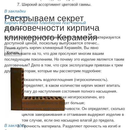
Широкий ассортимент цветовой гаммы.
В закладки
Раскрываем секрет
В сравнение
Кирпич Керамейя КлинКерам Агат темный
долговечности кирпича
38.80 грн
клинкерного Керамейя
Кирпич Клинкерный Керамейя Агат темный характеризуется
доступной ценой, поскольку выпускается отечес..
Решив купить кирпич клинкерный Керамейя, Вы явно
Купить
рассчитываете на то, что дом прослужит многим вашим
последующим поколениям. Но почему это изделие является таким
долговечным? Дело в том, что срок эксплуатации привязан к трем
другим факторам, которые мы рассмотрим подробнее:
Показатель водопоглощения (гигроскопичность).
Определяет, в каком количестве кирпич может впитать
влагу до наступления состояния полного насыщения.
Если кирпич практически негигроскопичен, его
морозоустойчивость будет больше;
Показатель морозоустойчивости. Он определяет, сколько
циклов замораживания и оттаивания выдержит изделие в
том случае, если оно насыщено влагой до предела.
В закладки
Прочность материала. Разделяют прочность на изгиб и