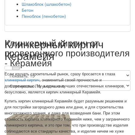
Шлакоблок (шлакобетон)
Бетон
Пеноблок (пенобетон)
Клинкерный кирпич
Клинкерный кирпич от
проверенного производителя
Керамейя
- Керамейя
Если изучать строительный рынок, сразу бросается в глаза
клинкерный кирпич
, знаменитый своей прочностью и
долговечностью. Ну а один из лучших отечественных клинкеров,
безусловно, является кирпич клинкерный Керамейя.
Купить кирпич клинкерный Керамейя будет разумным решением и
для постройки загородного дома или дачи, и для строительства
многоэтажного здания, и даже для возведения бани. При этом
стоимость кирпича клинкерного Керамейя ниже, чем у заграничного
клинкерного кирпича, и это при том, что при производстве изделия
соблюдаются все стандарты качества, и изделие ничем не хуже