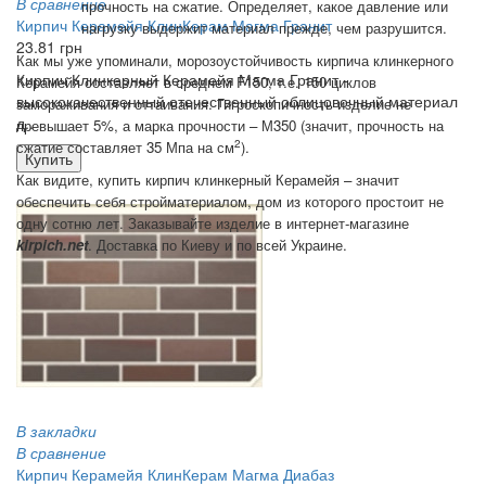
В сравнение
прочность на сжатие. Определяет, какое давление или
Кирпич Керамейя КлинКерам Магма Гранит
нагрузку выдержит материал прежде, чем разрушится.
23.81 грн
Как мы уже упоминали, морозоустойчивость кирпича клинкерного
Кирпич Клинкерный Керамейя Магма Гранит -
Керамейя составляет в среднем F150, т.е. 150 циклов
высококачественный отечественный облицовочный материал
замораживания и оттаивания. Гигроскопичность изделие не
д..
превышает 5%, а марка прочности – М350 (значит, прочность на
2
сжатие составляет 35 Мпа на см
).
Купить
Как видите, купить кирпич клинкерный Керамейя – значит
обеспечить себя стройматериалом, дом из которого простоит не
одну сотню лет. Заказывайте изделие в интернет-магазине
kirpich.net
. Доставка по Киеву и по всей Украине.
В закладки
В сравнение
Кирпич Керамейя КлинКерам Магма Диабаз