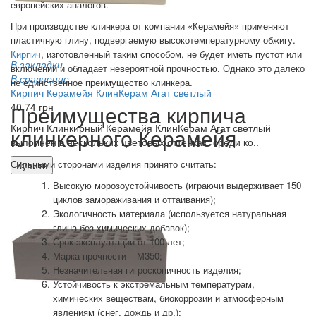
европейских аналогов.
При производстве клинкера от компании «Керамейя» применяют
пластичную глину, подвергаемую высокотемпературному обжигу.
Кирпич
, изготовленный таким способом, не будет иметь пустот или
В закладки
включений и обладает невероятной прочностью. Однако это далеко
В сравнение
не единственное преимущество клинкера.
Кирпич Керамейя КлинКерам Агат светлый
40.74 грн
Преимущества кирпича
Кирпич Клинкирный Керамейя КлинКерам Агат светлый
клинкерного Керамейя
выполнен в нескольких цветовых оттенках, среди ко..
Сильными сторонами изделия принято считать:
Купить
Высокую морозоустойчивость (играючи выдерживает 150
циклов замораживания и оттаивания);
Экологичность материала (используется натуральная
глина без химических добавок);
Срок эксплуатации от 100 лет;
Марка прочности – М350;
Незначительная гигроскопичность изделия;
Устойчивость к экстремальным температурам,
химических веществам, биокоррозии и атмосферным
явлениям (снег, дождь и др.);