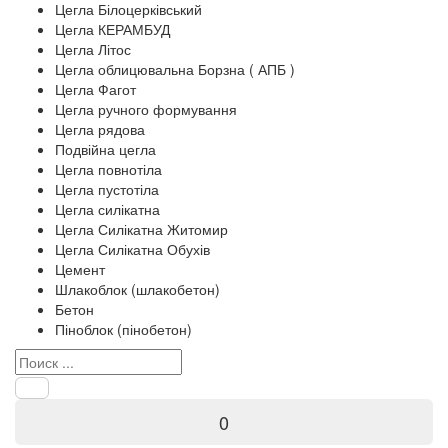
Цегла Білоцерківський
Цегла КЕРАМБУД
Цегла Літос
Цегла облицювальна Борзна ( АПБ )
Цегла Фагот
Цегла ручного формування
Цегла рядова
Подвійна цегла
Цегла повнотіла
Цегла пустотіла
Цегла силікатна
Цегла Силікатна Житомир
Цегла Силікатна Обухів
Цемент
Шлакоблок (шлакобетон)
Бетон
Піноблок (пінобетон)
0