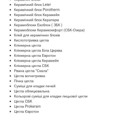
Керамічний блок Leier
Керамічний блок Porotherm
Керамічний блок Керамейя
Керамічний блок Кератерм
Керамоблоки Екоблок ( ЗБК )
Керамоблоки Керамкомфорт (СБК-Озера)
Клей для керамічних блоків
Кислототривка цегла
Клінкерна цегла
Клінкерна цегла Біла Церква
Клінкерна цегла Евротон
Клінкерна цегла Керамейя
Клінкерна цегла СБК
Рвана цегла "Скала"
Цегла вогнетривка
Пічна цегла
Суміші для кладки печей
Цегла облицювальна
Кольорові суміші для кладки лицьової цегли
Цегла CБK
Цегла Prokeram
Цегла Євротон