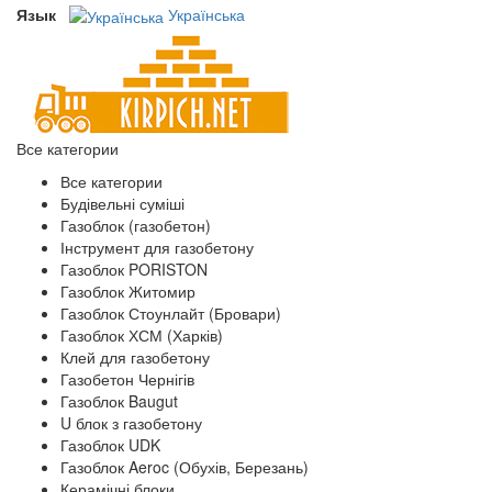
Язык
Українська
Все категории
Все категории
Будівельні суміші
Газоблок (газобетон)
Інструмент для газобетону
Газоблок PORISTON
Газоблок Житомир
Газоблок Стоунлайт (Бровари)
Газоблок ХСМ (Харків)
Клей для газобетону
Газобетон Чернігів
Газоблок Baugut
U блок з газобетону
Газоблок UDK
Газоблок Aeroc (Обухів, Березань)
Керамічні блоки