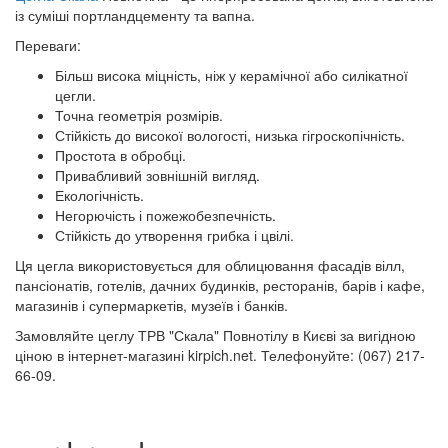
із суміші портландцементу та вапна.
Переваги:
Більш висока міцність, ніж у керамічної або силікатної
цегли.
Точна геометрія розмірів.
Стійкість до високої вологості, низька гігроскопічність.
Простота в обробці.
Привабливий зовнішній вигляд.
Екологічність.
Негорючість і пожежобезпечність.
Стійкість до утворення грибка і цвілі.
Ця цегла використовується для облицювання фасадів вілл,
пансіонатів, готелів, дачних будинків, ресторанів, барів і кафе,
магазинів і супермаркетів, музеїв і банків.
Замовляйте цеглу ТРВ "Скала" Повнотілу в Києві за вигідною
ціною в інтернет-магазині kirpich.net. Телефонуйте: (067) 217-
66-09.