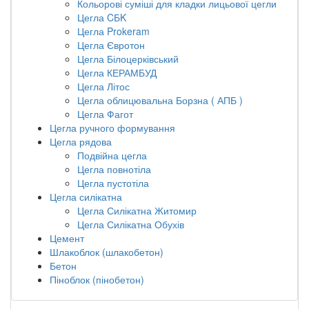
Кольорові суміші для кладки лицьової цегли
Цегла CБK
Цегла Prokeram
Цегла Євротон
Цегла Білоцерківський
Цегла КЕРАМБУД
Цегла Літос
Цегла облицювальна Борзна ( АПБ )
Цегла Фагот
Цегла ручного формування
Цегла рядова
Подвійна цегла
Цегла повнотіла
Цегла пустотіла
Цегла силікатна
Цегла Силікатна Житомир
Цегла Силікатна Обухів
Цемент
Шлакоблок (шлакобетон)
Бетон
Піноблок (пінобетон)