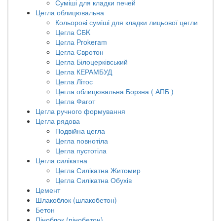
Суміші для кладки печей
Цегла облицювальна
Кольорові суміші для кладки лицьової цегли
Цегла CБK
Цегла Prokeram
Цегла Євротон
Цегла Білоцерківський
Цегла КЕРАМБУД
Цегла Літос
Цегла облицювальна Борзна ( АПБ )
Цегла Фагот
Цегла ручного формування
Цегла рядова
Подвійна цегла
Цегла повнотіла
Цегла пустотіла
Цегла силікатна
Цегла Силікатна Житомир
Цегла Силікатна Обухів
Цемент
Шлакоблок (шлакобетон)
Бетон
Піноблок (пінобетон)