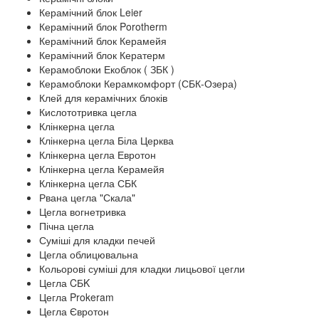
Керамічний блок Leier
Керамічний блок Porotherm
Керамічний блок Керамейя
Керамічний блок Кератерм
Керамоблоки Екоблок ( ЗБК )
Керамоблоки Керамкомфорт (СБК-Озера)
Клей для керамічних блоків
Кислототривка цегла
Клінкерна цегла
Клінкерна цегла Біла Церква
Клінкерна цегла Евротон
Клінкерна цегла Керамейя
Клінкерна цегла СБК
Рвана цегла "Скала"
Цегла вогнетривка
Пічна цегла
Суміші для кладки печей
Цегла облицювальна
Кольорові суміші для кладки лицьової цегли
Цегла CБK
Цегла Prokeram
Цегла Євротон