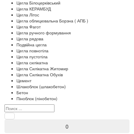
Цегла Білоцерківський
Цегла КЕРАМБУД
Цегла Літос
Цегла облицювальна Борзна ( АПБ )
Цегла Фагот
Цегла ручного формування
Цегла рядова
Подвійна цегла
Цегла повнотіла
Цегла пустотіла
Цегла силікатна
Цегла Силікатна Житомир
Цегла Силікатна Обухів
Цемент
Шлакоблок (шлакобетон)
Бетон
Піноблок (пінобетон)
0