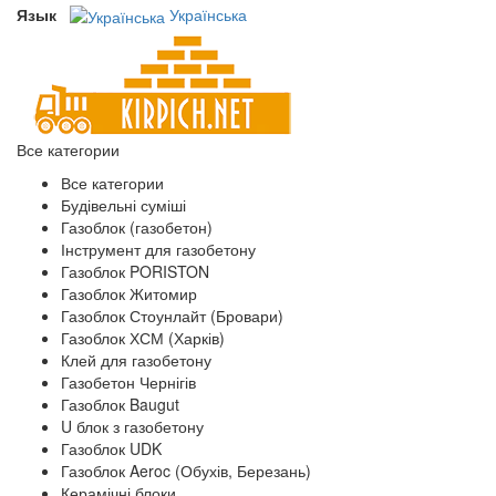
Язык
Українська
Все категории
Все категории
Будівельні суміші
Газоблок (газобетон)
Інструмент для газобетону
Газоблок PORISTON
Газоблок Житомир
Газоблок Стоунлайт (Бровари)
Газоблок ХСМ (Харків)
Клей для газобетону
Газобетон Чернігів
Газоблок Baugut
U блок з газобетону
Газоблок UDK
Газоблок Aeroc (Обухів, Березань)
Керамічні блоки