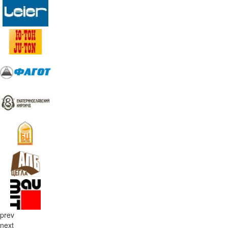
prev
next