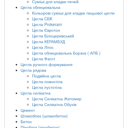
Суміші для кладки печей
Цегла облицювальна
Кольорові суміші для кладки лицьової цегли
Цегла CБK
Цегла Prokeram
Цегла Євротон
Цегла Білоцерківський
Цегла КЕРАМБУД
Цегла Літос
Цегла облицювальна Борзна ( АПБ )
Цегла Фагот
Цегла ручного формування
Цегла рядова
Подвійна цегла
Цегла повнотіла
Цегла пустотіла
Цегла силікатна
Цегла Силікатна Житомир
Цегла Силікатна Обухів
Цемент
Шлакоблок (шлакобетон)
Бетон
Піноблок (пінобетон)