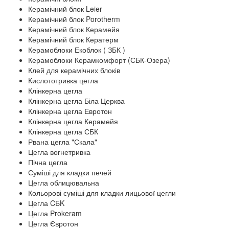
Керамічний блок Leier
Керамічний блок Porotherm
Керамічний блок Керамейя
Керамічний блок Кератерм
Керамоблоки Екоблок ( ЗБК )
Керамоблоки Керамкомфорт (СБК-Озера)
Клей для керамічних блоків
Кислототривка цегла
Клінкерна цегла
Клінкерна цегла Біла Церква
Клінкерна цегла Евротон
Клінкерна цегла Керамейя
Клінкерна цегла СБК
Рвана цегла "Скала"
Цегла вогнетривка
Пічна цегла
Суміші для кладки печей
Цегла облицювальна
Кольорові суміші для кладки лицьової цегли
Цегла CБK
Цегла Prokeram
Цегла Євротон