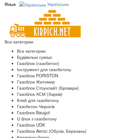
Язык
Українська
Все категории
Все категории
Будівельні суміші
Газоблок (газобетон)
Інструмент для газобетону
Газоблок PORISTON
Газоблок Житомир
Газоблок Стоунлайт (Бровари)
Газоблок ХСМ (Харків)
Клей для газобетону
Газобетон Чернігів
Газоблок Baugut
U блок з газобетону
Газоблок UDK
Газоблок Aeroc (Обухів, Березань)
Керамічні блоки