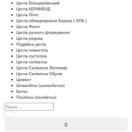
Цегла Білоцерківський
Цегла КЕРАМБУД
Цегла Літос
Цегла облицювальна Борзна ( АПБ )
Цегла Фагот
Цегла ручного формування
Цегла рядова
Подвійна цегла
Цегла повнотіла
Цегла пустотіла
Цегла силікатна
Цегла Силікатна Житомир
Цегла Силікатна Обухів
Цемент
Шлакоблок (шлакобетон)
Бетон
Піноблок (пінобетон)
0