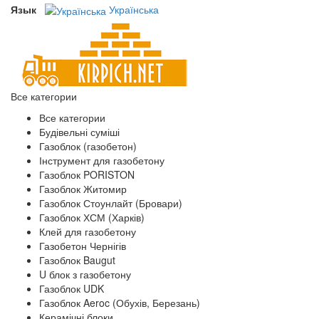
Язык
Українська
Все категории
Все категории
Будівельні суміші
Газоблок (газобетон)
Інструмент для газобетону
Газоблок PORISTON
Газоблок Житомир
Газоблок Стоунлайт (Бровари)
Газоблок ХСМ (Харків)
Клей для газобетону
Газобетон Чернігів
Газоблок Baugut
U блок з газобетону
Газоблок UDK
Газоблок Aeroc (Обухів, Березань)
Керамічні блоки