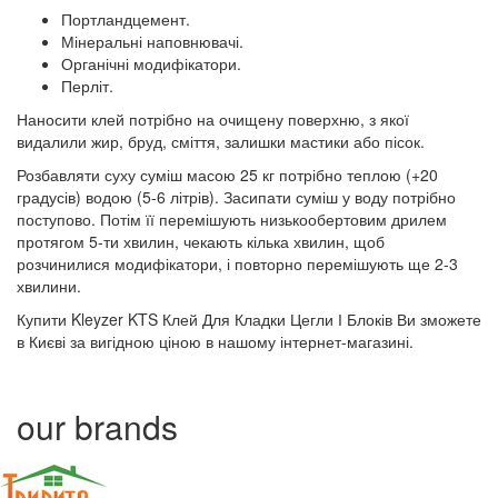
Портландцемент.
Мінеральні наповнювачі.
Органічні модифікатори.
Перліт.
Наносити клей потрібно на очищену поверхню, з якої
видалили жир, бруд, сміття, залишки мастики або пісок.
Розбавляти суху суміш масою 25 кг потрібно теплою (+20
градусів) водою (5-6 літрів). Засипати суміш у воду потрібно
поступово. Потім її перемішують низькообертовим дрилем
протягом 5-ти хвилин, чекають кілька хвилин, щоб
розчинилися модифікатори, і повторно перемішують ще 2-3
хвилини.
Купити Kleyzer KTS Клей Для Кладки Цегли І Блоків Ви зможете
в Києві за вигідною ціною в нашому інтернет-магазині.
our brands