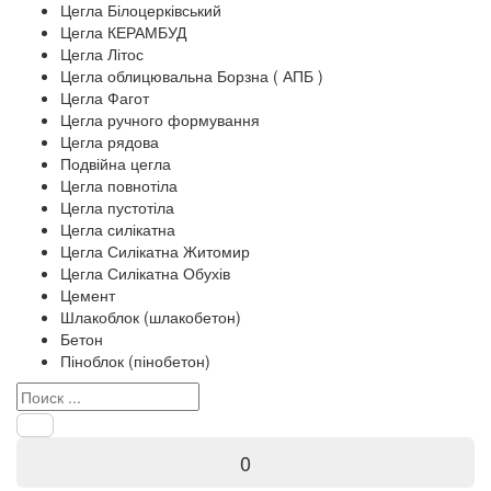
Цегла Білоцерківський
Цегла КЕРАМБУД
Цегла Літос
Цегла облицювальна Борзна ( АПБ )
Цегла Фагот
Цегла ручного формування
Цегла рядова
Подвійна цегла
Цегла повнотіла
Цегла пустотіла
Цегла силікатна
Цегла Силікатна Житомир
Цегла Силікатна Обухів
Цемент
Шлакоблок (шлакобетон)
Бетон
Піноблок (пінобетон)
0