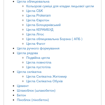
Цегла облицювальна
Кольорові суміші для кладки лицьової цегли
Цегла CБK
Цегла Prokeram
Цегла Євротон
Цегла Білоцерківський
Цегла КЕРАМБУД
Цегла Літос
Цегла облицювальна Борзна ( АПБ )
Цегла Фагот
Цегла ручного формування
Цегла рядова
Подвійна цегла
Цегла повнотіла
Цегла пустотіла
Цегла силікатна
Цегла Силікатна Житомир
Цегла Силікатна Обухів
Цемент
Шлакоблок (шлакобетон)
Бетон
Піноблок (пінобетон)