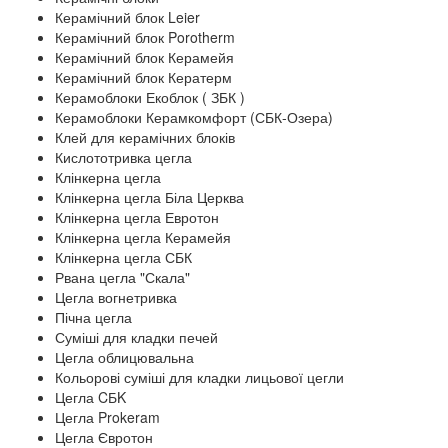
Керамічний блок Leier
Керамічний блок Porotherm
Керамічний блок Керамейя
Керамічний блок Кератерм
Керамоблоки Екоблок ( ЗБК )
Керамоблоки Керамкомфорт (СБК-Озера)
Клей для керамічних блоків
Кислототривка цегла
Клінкерна цегла
Клінкерна цегла Біла Церква
Клінкерна цегла Евротон
Клінкерна цегла Керамейя
Клінкерна цегла СБК
Рвана цегла "Скала"
Цегла вогнетривка
Пічна цегла
Суміші для кладки печей
Цегла облицювальна
Кольорові суміші для кладки лицьової цегли
Цегла CБK
Цегла Prokeram
Цегла Євротон