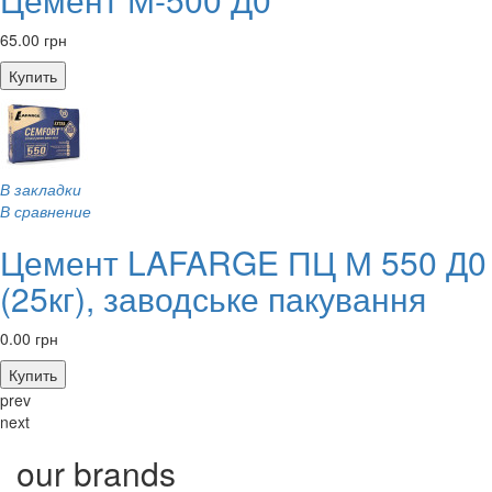
65.00 грн
Купить
В закладки
В сравнение
Цемент LAFARGE ПЦ М 550 Д0
(25кг), заводське пакування
0.00 грн
Купить
prev
next
our brands