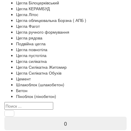
Цегла Білоцерківський
Цегла КЕРАМБУД
Цегла Літос
Цегла облицювальна Борзна ( АПБ )
Цегла Фагот
Цегла ручного формування
Цегла рядова
Подвійна цегла
Цегла повнотіла
Цегла пустотіла
Цегла силікатна
Цегла Силікатна Житомир
Цегла Силікатна Обухів
Цемент
Шлакоблок (шлакобетон)
Бетон
Піноблок (пінобетон)
0