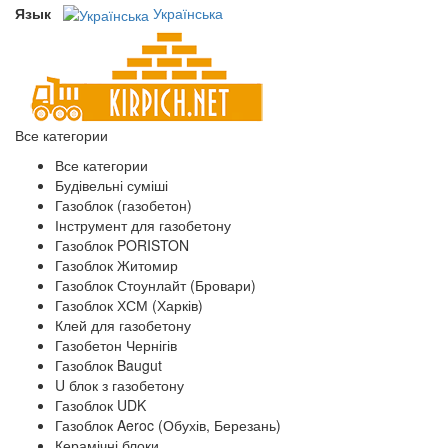
Язык
Українська
Все категории
Все категории
Будівельні суміші
Газоблок (газобетон)
Інструмент для газобетону
Газоблок PORISTON
Газоблок Житомир
Газоблок Стоунлайт (Бровари)
Газоблок ХСМ (Харків)
Клей для газобетону
Газобетон Чернігів
Газоблок Baugut
U блок з газобетону
Газоблок UDK
Газоблок Aeroc (Обухів, Березань)
Керамічні блоки