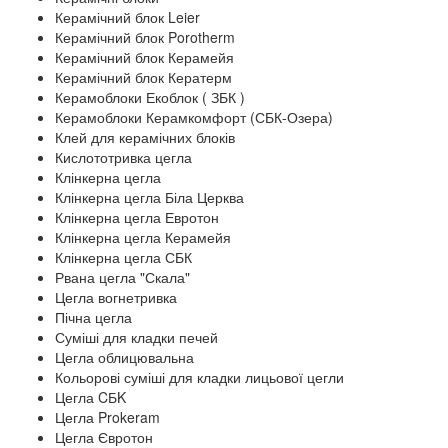
Керамічний блок Leier
Керамічний блок Porotherm
Керамічний блок Керамейя
Керамічний блок Кератерм
Керамоблоки Екоблок ( ЗБК )
Керамоблоки Керамкомфорт (СБК-Озера)
Клей для керамічних блоків
Кислототривка цегла
Клінкерна цегла
Клінкерна цегла Біла Церква
Клінкерна цегла Евротон
Клінкерна цегла Керамейя
Клінкерна цегла СБК
Рвана цегла "Скала"
Цегла вогнетривка
Пічна цегла
Суміші для кладки печей
Цегла облицювальна
Кольорові суміші для кладки лицьової цегли
Цегла CБK
Цегла Prokeram
Цегла Євротон