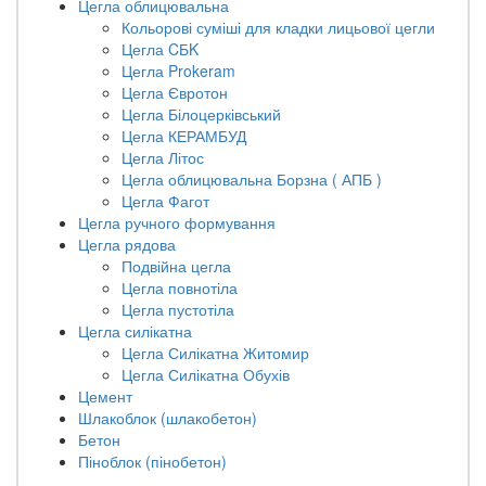
Цегла облицювальна
Кольорові суміші для кладки лицьової цегли
Цегла CБK
Цегла Prokeram
Цегла Євротон
Цегла Білоцерківський
Цегла КЕРАМБУД
Цегла Літос
Цегла облицювальна Борзна ( АПБ )
Цегла Фагот
Цегла ручного формування
Цегла рядова
Подвійна цегла
Цегла повнотіла
Цегла пустотіла
Цегла силікатна
Цегла Силікатна Житомир
Цегла Силікатна Обухів
Цемент
Шлакоблок (шлакобетон)
Бетон
Піноблок (пінобетон)