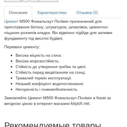
Описание
Характеристики
Отзывов (0)
Цемент
М500 Фомальгаут-Полімін призначений для
приготування бетону, штукатурок, шпаклівок, цементно-
піщаних розчинів кладок. Він відмінно підійде для заливки
фундаменту під висотні будівлі.
Переваги цементу:
Висока міцність на стиск.
Висока морозостійкість.
Стійкість до утворення грибка та цвілі.
Стійкість перед вицвітанням на сонці.
Тривалий термін експлуатації.
Низький коефіцієнт водопоглинання.
Негорючість і пожежобезпечність.
Замовляйте Цемент М500 Фомальгаут-Полімін в Києві за
вигідною ціною в інтернет-магазині kirpich.net.
Рекомендуемые товары