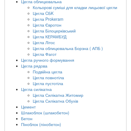
Цегла облицювальна
Кольорові суміші для кладки лицьової цегли
Цегла CБK
Цегла Prokeram
Цегла Євротон
Цегла Білоцерківський
Цегла КЕРАМБУД
Цегла Літос
Цегла облицювальна Борзна ( АПБ )
Цегла Фагот
Цегла ручного формування
Цегла рядова
Подвійна цегла
Цегла повнотіла
Цегла пустотіла
Цегла силікатна
Цегла Силікатна Житомир
Цегла Силікатна Обухів
Цемент
Шлакоблок (шлакобетон)
Бетон
Піноблок (пінобетон)