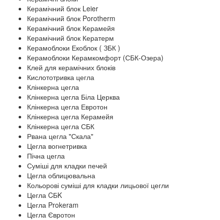
Керамічний блок Leier
Керамічний блок Porotherm
Керамічний блок Керамейя
Керамічний блок Кератерм
Керамоблоки Екоблок ( ЗБК )
Керамоблоки Керамкомфорт (СБК-Озера)
Клей для керамічних блоків
Кислототривка цегла
Клінкерна цегла
Клінкерна цегла Біла Церква
Клінкерна цегла Евротон
Клінкерна цегла Керамейя
Клінкерна цегла СБК
Рвана цегла "Скала"
Цегла вогнетривка
Пічна цегла
Суміші для кладки печей
Цегла облицювальна
Кольорові суміші для кладки лицьової цегли
Цегла CБK
Цегла Prokeram
Цегла Євротон