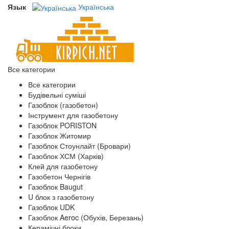
Язык
Українська
Все категории
Все категории
Будівельні суміші
Газоблок (газобетон)
Інструмент для газобетону
Газоблок PORISTON
Газоблок Житомир
Газоблок Стоунлайт (Бровари)
Газоблок ХСМ (Харків)
Клей для газобетону
Газобетон Чернігів
Газоблок Baugut
U блок з газобетону
Газоблок UDK
Газоблок Aeroc (Обухів, Березань)
Керамічні блоки