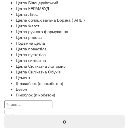
Цегла Білоцерківський
Цегла КЕРАМБУД
Цегла Літос
Цегла облицювальна Борзна ( АПБ )
Цегла Фагот
Цегла ручного формування
Цегла рядова
Подвійна цегла
Цегла повнотіла
Цегла пустотіла
Цегла силікатна
Цегла Силікатна Житомир
Цегла Силікатна Обухів
Цемент
Шлакоблок (шлакобетон)
Бетон
Піноблок (пінобетон)
0