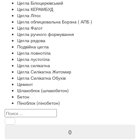
Цегла Білоцерківський
Цегла КЕРАМБУД
Цегла Літос
Цегла облицювальна Борзна ( АПБ )
Цегла Фагот
Цегла ручного формування
Цегла рядова
Подвійна цегла
Цегла повнотіла
Цегла пустотіла
Цегла силікатна
Цегла Силікатна Житомир
Цегла Силікатна Обухів
Цемент
Шлакоблок (шлакобетон)
Бетон
Піноблок (пінобетон)
0