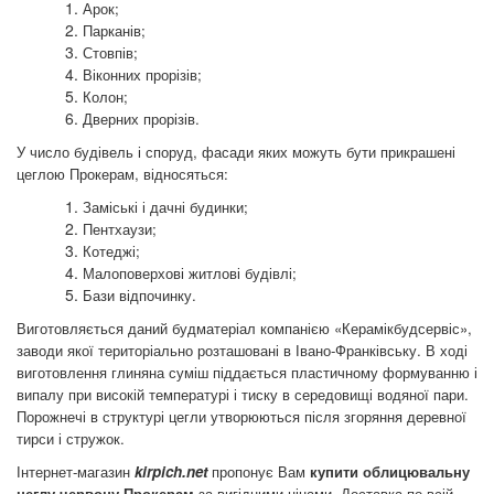
Арок;
Парканів;
Стовпів;
Віконних прорізів;
Колон;
Дверних прорізів.
У число будівель і споруд, фасади яких можуть бути прикрашені
цеглою Прокерам, відносяться:
Заміські і дачні будинки;
Пентхаузи;
Котеджі;
Малоповерхові житлові будівлі;
Бази відпочинку.
Виготовляється даний будматеріал компанією «Керамікбудсервіс»,
заводи якої територіально розташовані в Івано-Франківську. В ході
виготовлення глиняна суміш піддається пластичному формуванню і
випалу при високій температурі і тиску в середовищі водяної пари.
Порожнечі в структурі цегли утворюються після згоряння деревної
тирси і стружок.
Інтернет-магазин
kirpich.net
пропонує Вам
купити облицювальну
цеглу червону Прокерам
за вигідними цінами. Доставка по всій