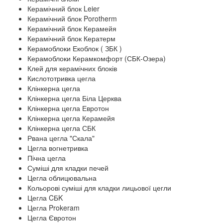
Керамічний блок Leier
Керамічний блок Porotherm
Керамічний блок Керамейя
Керамічний блок Кератерм
Керамоблоки Екоблок ( ЗБК )
Керамоблоки Керамкомфорт (СБК-Озера)
Клей для керамічних блоків
Кислототривка цегла
Клінкерна цегла
Клінкерна цегла Біла Церква
Клінкерна цегла Евротон
Клінкерна цегла Керамейя
Клінкерна цегла СБК
Рвана цегла "Скала"
Цегла вогнетривка
Пічна цегла
Суміші для кладки печей
Цегла облицювальна
Кольорові суміші для кладки лицьової цегли
Цегла CБK
Цегла Prokeram
Цегла Євротон