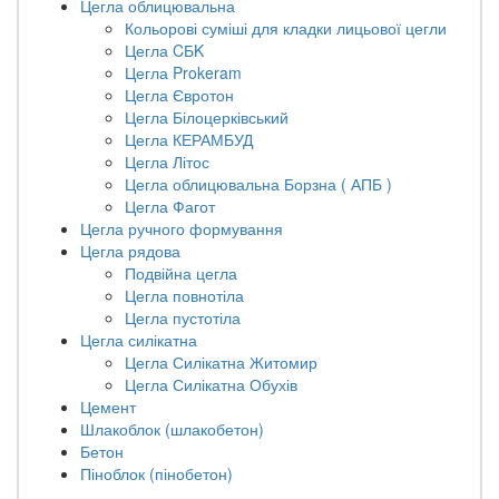
Цегла облицювальна
Кольорові суміші для кладки лицьової цегли
Цегла CБK
Цегла Prokeram
Цегла Євротон
Цегла Білоцерківський
Цегла КЕРАМБУД
Цегла Літос
Цегла облицювальна Борзна ( АПБ )
Цегла Фагот
Цегла ручного формування
Цегла рядова
Подвійна цегла
Цегла повнотіла
Цегла пустотіла
Цегла силікатна
Цегла Силікатна Житомир
Цегла Силікатна Обухів
Цемент
Шлакоблок (шлакобетон)
Бетон
Піноблок (пінобетон)