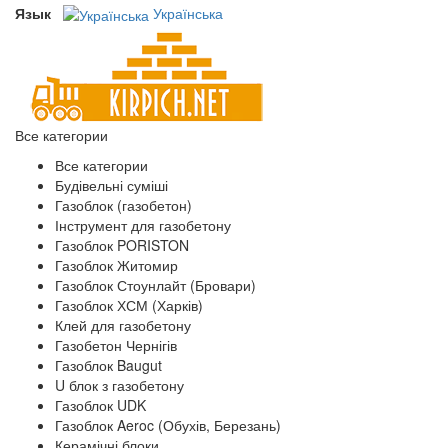
Язык
Українська
Все категории
Все категории
Будівельні суміші
Газоблок (газобетон)
Інструмент для газобетону
Газоблок PORISTON
Газоблок Житомир
Газоблок Стоунлайт (Бровари)
Газоблок ХСМ (Харків)
Клей для газобетону
Газобетон Чернігів
Газоблок Baugut
U блок з газобетону
Газоблок UDK
Газоблок Aeroc (Обухів, Березань)
Керамічні блоки