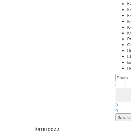
К
К
К
К
К
К
Р
С
Ц
Ш
Б
П
0
0
Заказа
Категории