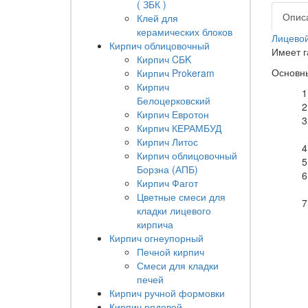
( ЗБК )
Опис
Клей для
керамических блоков
Лицевой
Кирпич облицовочный
Имеет г
Кирпич CБK
Основн
Кирпич Prokeram
Кирпич
Белоцерковский
Кирпич Евротон
Кирпич КЕРАМБУД
Кирпич Литос
Кирпич облицовочный
Борзна (АПБ)
Кирпич Фагот
Цветные смеси для
кладки лицевого
кирпича
Кирпич огнеупорный
Печной кирпич
Смеси для кладки
печей
Кирпич ручной формовки
Кирпич рядовой