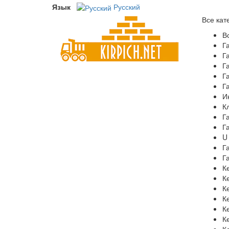
Язык
Русский
Все кат
В
Г
Г
Г
Г
Г
И
К
Г
Г
U
Г
Г
К
К
К
К
К
К