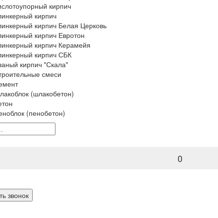
ислотоупорный кирпич
линкерный кирпич
линкерный кирпич Белая Церковь
линкерный кирпич Евротон
линкерный кирпич Керамейя
линкерный кирпич СБК
ваный кирпич "Скала"
троительные смеси
емент
лакоблок (шлакобетон)
етон
еноблок (пенобетон)
0
ть звонок