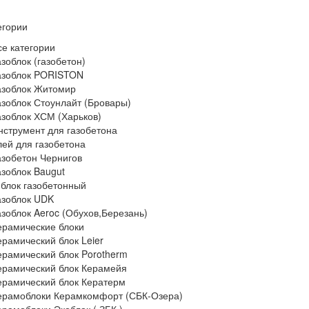
егории
се категории
азоблок (газобетон)
азоблок PORISTON
азоблок Житомир
азоблок Стоунлайт (Бровары)
азоблок ХСМ (Харьков)
нструмент для газобетона
лей для газобетона
азобетон Чернигов
азоблок Baugut
 блок газобетонный
азоблок UDK
азоблок Aeroc (Обухов,Березань)
ерамические блоки
ерамический блок Leier
ерамический блок Porotherm
ерамический блок Керамейя
ерамический блок Кератерм
ерамоблоки Керамкомфорт (СБК-Озера)