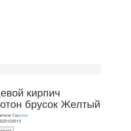
евой кирпич
отон брусок Желтый
дители
Евротон
1020102013
аличии