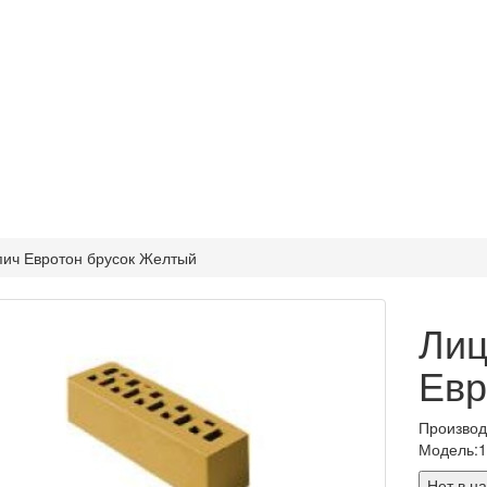
пич Евротон брусок Желтый
Лиц
Евр
Произво
Модель:
Нет в н