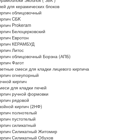
ерамоблоки Экоблок ( ЗБК )
лей для керамических блоков
ирпич облицовочный
ирпич CБK
ирпич Prokeram
ирпич Белоцерковский
ирпич Евротон
ирпич КЕРАМБУД
ирпич Литос
ирпич облицовочный Борзна (АПБ)
ирпич Фагот
ветные смеси для кладки лицевого кирпича
ирпич огнеупорный
ечной кирпич
меси для кладки печей
ирпич ручной формовки
ирпич рядовой
войной кирпич (2НФ)
ирпич полнотелый
ирпич пустотелый
ирпич силикатный
ирпич Силикатный Житомир
ирпич Силикатный Обухов