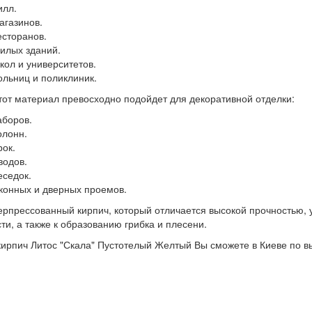
илл.
агазинов.
есторанов.
илых зданий.
кол и университетов.
ольниц и поликлиник.
тот материал превосходно подойдет для декоративной отделки:
аборов.
олонн.
рок.
водов.
еседок.
конных и дверных проемов.
ерпрессованный кирпич, который отличается высокой прочностью, 
ти, а также к образованию грибка и плесени.
кирпич Литос "Скала" Пустотелый Желтый Вы сможете в Киеве по 