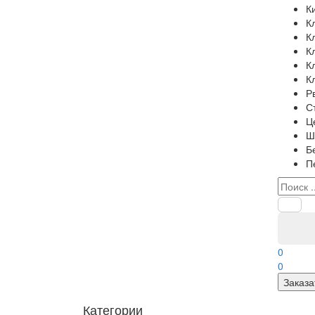
К
К
К
К
К
К
Р
С
Ц
Ш
Б
П
0
0
Заказа
Категории