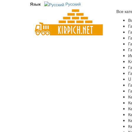
Язык
Русский
Все кат
В
Г
Г
Г
Г
Г
И
К
Г
Г
U
Г
Г
К
К
К
К
К
К