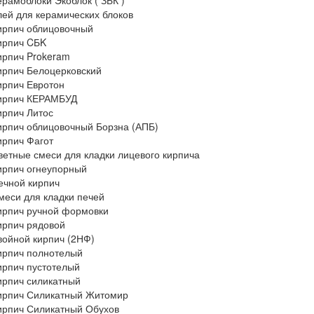
ерамоблоки Экоблок ( ЗБК )
лей для керамических блоков
ирпич облицовочный
ирпич CБK
ирпич Prokeram
ирпич Белоцерковский
ирпич Евротон
ирпич КЕРАМБУД
ирпич Литос
ирпич облицовочный Борзна (АПБ)
ирпич Фагот
ветные смеси для кладки лицевого кирпича
ирпич огнеупорный
ечной кирпич
меси для кладки печей
ирпич ручной формовки
ирпич рядовой
войной кирпич (2НФ)
ирпич полнотелый
ирпич пустотелый
ирпич силикатный
ирпич Силикатный Житомир
ирпич Силикатный Обухов