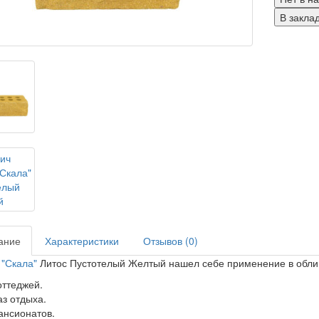
В закла
ание
Характеристики
Отзывов (0)
"Скала"
Литос Пустотелый Желтый нашел себе применение в обли
оттеджей.
аз отдыха.
ансионатов.