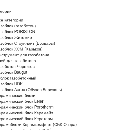
егории
се категории
азоблок (газобетон)
азоблок PORISTON
азоблок Житомир
азоблок Стоунлайт (Бровары)
азоблок ХСМ (Харьков)
нструмент для газобетона
лей для газобетона
азобетон Чернигов
азоблок Baugut
 блок газобетонный
азоблок UDK
азоблок Aeroc (Обухов,Березань)
ерамические блоки
ерамический блок Leier
ерамический блок Porotherm
ерамический блок Керамейя
ерамический блок Кератерм
ерамоблоки Керамкомфорт (СБК-Озера)