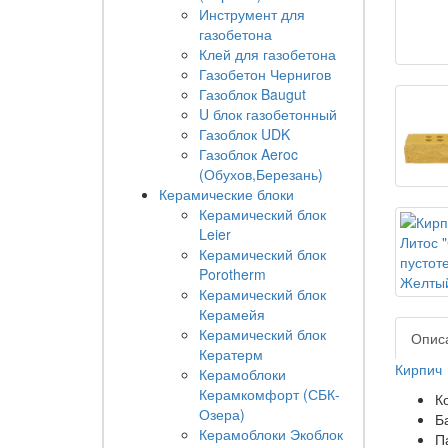
Инструмент для
газобетона
Клей для газобетона
Газобетон Чернигов
Газоблок Baugut
U блок газобетонный
Газоблок UDK
Газоблок Aeroc
(Обухов,Березань)
Керамические блоки
Керамический блок
Leier
Керамический блок
Porotherm
Керамический блок
Керамейя
Керамический блок
Опис
Кератерм
Кирпич 
Керамоблоки
Керамкомфорт (СБК-
К
Озера)
Б
Керамоблоки Экоблок
П