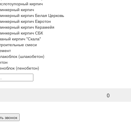
ислотоупорный кирпич
линкерный кирпич
линкерный кирпич Белая Церковь
линкерный кирпич Евротон
линкерный кирпич Керамейя
линкерный кирпич СБК
ваный кирпич "Скала"
троительные смеси
емент
лакоблок (шлакобетон)
етон
еноблок (пенобетон)
0
ть звонок