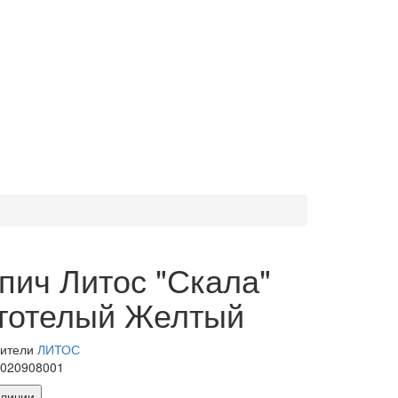
пич Литос "Скала"
тотелый Желтый
дители
ЛИТОС
1020908001
аличии