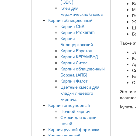
( ЗБК )
В
Клей для
М
керамических блоков
Р
Кирпич облицовочный
Ж
Кирпич CБK
Ш
Кирпич Prokeram
Б
Кирпич
Также э
Белоцерковский
Кирпич Евротон
З
Кирпич КЕРАМБУД
К
Кирпич Литос
А
Кирпич облицовочный
С
Борзна (АПБ)
Б
Кирпич Фагот
О
Цветные смеси для
Это гип
кладки лицевого
влажнос
кирпича
Кирпич огнеупорный
Купить 
Печной кирпич
Смеси для кладки
печей
Кирпич ручной формовки
Кирпич рядовой