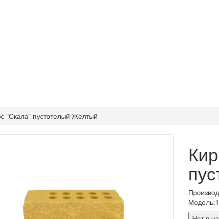
ос "Скала" пустотелый Желтый
Кир
пус
Произво
Модель:
Нет в н