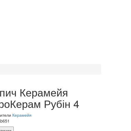
пич Керамейя
роКерам Рубін 4
дители
Керамейя
Ab651
аличии