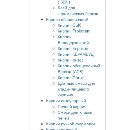
( ЗБК )
Клей для
керамических блоков
Кирпич облицовочный
Кирпич CБK
Кирпич Prokeram
Кирпич
Белоцерковский
Кирпич Евротон
Кирпич КЕРАМБУД
Кирпич Литос
Кирпич облицовочный
Борзна (АПБ)
Кирпич Фагот
Цветные смеси для
кладки лицевого
кирпича
Кирпич огнеупорный
Печной кирпич
Смеси для кладки
печей
Кирпич ручной формовки
Кирпич рядовой