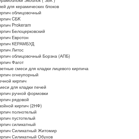
ерамоблоки Экоблок ( ЗБК )
лей для керамических блоков
ирпич облицовочный
ирпич CБK
ирпич Prokeram
ирпич Белоцерковский
ирпич Евротон
ирпич КЕРАМБУД
ирпич Литос
ирпич облицовочный Борзна (АПБ)
ирпич Фагот
ветные смеси для кладки лицевого кирпича
ирпич огнеупорный
ечной кирпич
меси для кладки печей
ирпич ручной формовки
ирпич рядовой
войной кирпич (2НФ)
ирпич полнотелый
ирпич пустотелый
ирпич силикатный
ирпич Силикатный Житомир
ирпич Силикатный Обухов