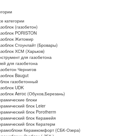
егории
се категории
азоблок (газобетон)
азоблок PORISTON
азоблок Житомир
азоблок Стоунлайт (Бровары)
азоблок ХСМ (Харьков)
нструмент для газобетона
лей для газобетона
азобетон Чернигов
азоблок Baugut
 блок газобетонный
азоблок UDK
азоблок Aeroc (Обухов,Березань)
ерамические блоки
ерамический блок Leier
ерамический блок Porotherm
ерамический блок Керамейя
ерамический блок Кератерм
ерамоблоки Керамкомфорт (СБК-Озера)