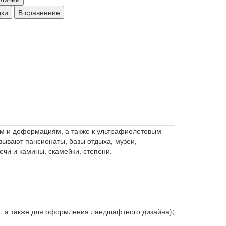
дки
В сравнение
ам и деформациям, а также к ультрафиолетовым
вывают пансионаты, базы отдыха, музеи,
ечи и камины, скамейки, степени.
, а также для оформления ландшафтного дизайна);