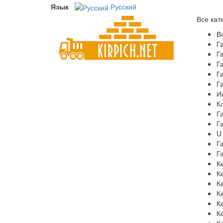
Язык
Русский
Все кат
В
Г
Г
Г
Г
Г
И
К
Г
Г
U
Г
Г
К
К
К
К
К
К