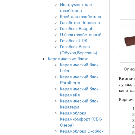
Инструмент для
газобетона
Клей для газобетона
Газобетон Чернигов
Газоблок Baugut
U блок газобетонный
Газоблок UDK
Газоблок Aeroc
(Обухов,Березань)
Керамические блоки
Керамический блок
Опис
Leier
Керамический блок
Кирпич
Porotherm
лучам, 
Керамический блок
кинотеа
Керамейя
Кирпич 
Керамический блок
Кератерм
Керамоблоки
Керамкомфорт (СБК-
Озера)
Керамоблоки Экоблок