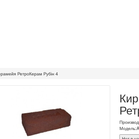
ерамейя РетроКерам Рубін 4
Кир
Рет
Произво
Модель:
Нет в н