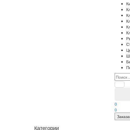
К
К
К
К
К
К
Р
С
Ц
Ш
Б
П
0
0
Заказа
Категории