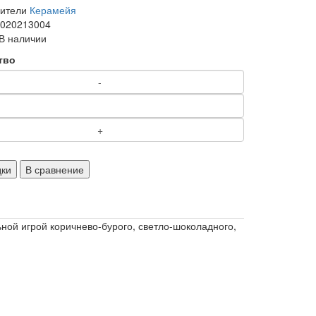
дители
Керамейя
1020213004
В наличии
тво
дки
В сравнение
ой игрой коричнево-бурого, светло-шоколадного,