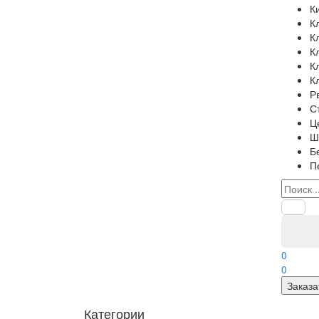
К
К
К
К
К
К
Р
С
Ц
Ш
Б
П
0
0
Заказа
Категории