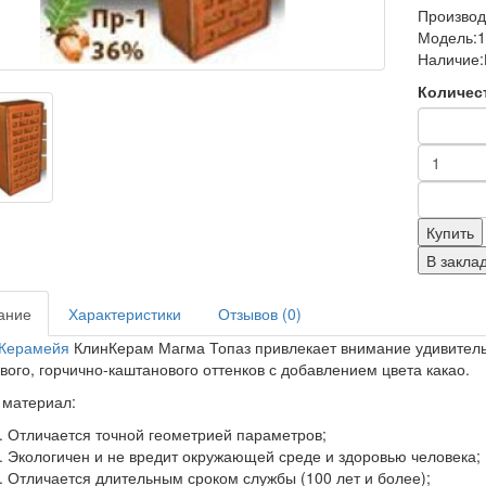
Произво
Модель:
Наличие:
Количес
Купить
В закла
ание
Характеристики
Отзывов (0)
 Керамейя
КлинКерам Магма Топаз привлекает внимание удивительн
вого, горчично-каштанового оттенков с добавлением цвета какао.
 материал:
Отличается точной геометрией параметров;
Экологичен и не вредит окружающей среде и здоровью человека;
Отличается длительным сроком службы (100 лет и более);