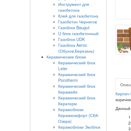
Инструмент для
газобетона
Клей для газобетона
Газобетон Чернигов
Газоблок Baugut
U блок газобетонный
Газоблок UDK
Газоблок Aeroc
(Обухов,Березань)
Керамические блоки
Керамический блок
Leier
Керамический блок
Porotherm
Опис
Керамический блок
Керамейя
Кирпич
Керамический блок
коричне
Кератерм
Данный
Керамоблоки
Керамкомфорт (СБК-
Озера)
Керамоблоки Экоблок