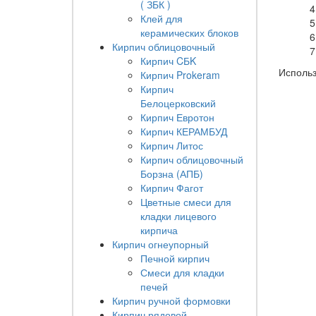
( ЗБК )
Клей для
керамических блоков
Кирпич облицовочный
Кирпич CБK
Использ
Кирпич Prokeram
Кирпич
Белоцерковский
Кирпич Евротон
Кирпич КЕРАМБУД
Кирпич Литос
Кирпич облицовочный
Борзна (АПБ)
Кирпич Фагот
Цветные смеси для
кладки лицевого
кирпича
Кирпич огнеупорный
Печной кирпич
Смеси для кладки
печей
Кирпич ручной формовки
Кирпич рядовой