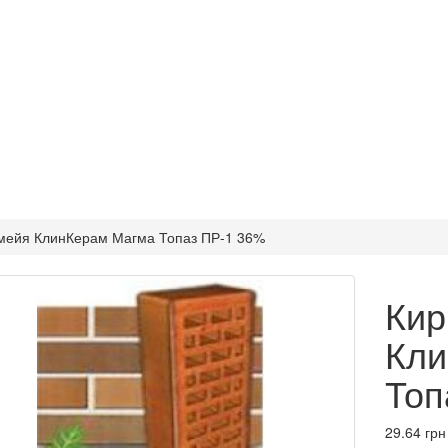
мейя КлинКерам Магма Топаз ПР-1 36%
Кир
Кли
Топ
29.64 грн