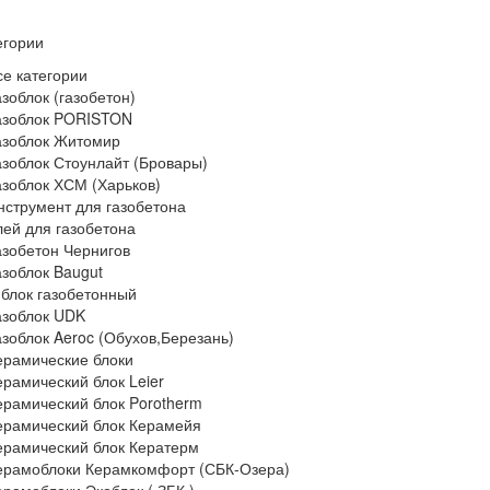
егории
се категории
азоблок (газобетон)
азоблок PORISTON
азоблок Житомир
азоблок Стоунлайт (Бровары)
азоблок ХСМ (Харьков)
нструмент для газобетона
лей для газобетона
азобетон Чернигов
азоблок Baugut
 блок газобетонный
азоблок UDK
азоблок Aeroc (Обухов,Березань)
ерамические блоки
ерамический блок Leier
ерамический блок Porotherm
ерамический блок Керамейя
ерамический блок Кератерм
ерамоблоки Керамкомфорт (СБК-Озера)