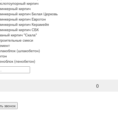
ислотоупорный кирпич
линкерный кирпич
линкерный кирпич Белая Церковь
линкерный кирпич Евротон
линкерный кирпич Керамейя
линкерный кирпич СБК
ваный кирпич "Скала"
троительные смеси
емент
лакоблок (шлакобетон)
етон
еноблок (пенобетон)
0
ть звонок