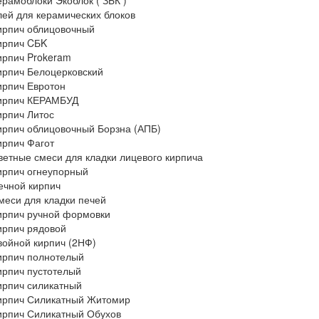
ерамоблоки Экоблок ( ЗБК )
лей для керамических блоков
ирпич облицовочный
ирпич CБK
ирпич Prokeram
ирпич Белоцерковский
ирпич Евротон
ирпич КЕРАМБУД
ирпич Литос
ирпич облицовочный Борзна (АПБ)
ирпич Фагот
ветные смеси для кладки лицевого кирпича
ирпич огнеупорный
ечной кирпич
меси для кладки печей
ирпич ручной формовки
ирпич рядовой
войной кирпич (2НФ)
ирпич полнотелый
ирпич пустотелый
ирпич силикатный
ирпич Силикатный Житомир
ирпич Силикатный Обухов