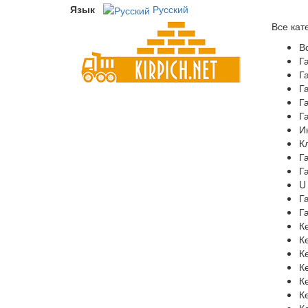
Язык
Русский
Все кат
В
Г
Г
Г
Г
Г
И
К
Г
Г
U
Г
Г
К
К
К
К
К
К