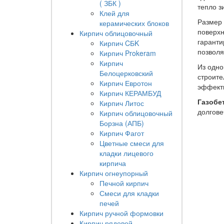
( ЗБК )
тепло з
Клей для
Размер
керамических блоков
поверхн
Кирпич облицовочный
гаранти
Кирпич CБK
позволя
Кирпич Prokeram
Кирпич
Из одно
Белоцерковский
строит
Кирпич Евротон
эффекти
Кирпич КЕРАМБУД
Газобе
Кирпич Литос
долгове
Кирпич облицовочный
Борзна (АПБ)
Кирпич Фагот
Цветные смеси для
кладки лицевого
кирпича
Кирпич огнеупорный
Печной кирпич
Смеси для кладки
печей
Кирпич ручной формовки
Кирпич рядовой