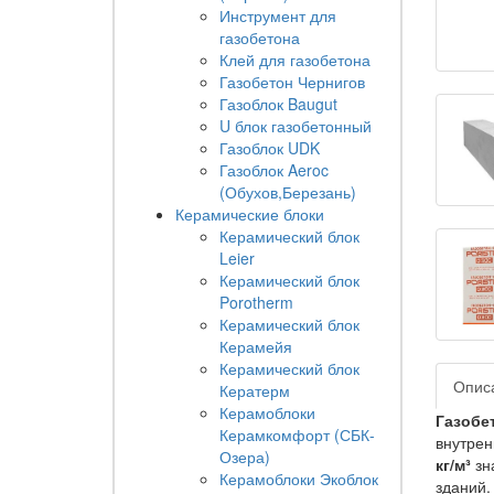
Инструмент для
газобетона
Клей для газобетона
Газобетон Чернигов
Газоблок Baugut
U блок газобетонный
Газоблок UDK
Газоблок Aeroc
(Обухов,Березань)
Керамические блоки
Керамический блок
Leier
Керамический блок
Porotherm
Керамический блок
Керамейя
Керамический блок
Опис
Кератерм
Керамоблоки
Газобе
Керамкомфорт (СБК-
внутрен
Озера)
кг/м³
зна
Керамоблоки Экоблок
зданий.