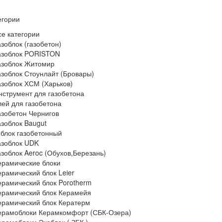
егории
се категории
азоблок (газобетон)
азоблок PORISTON
азоблок Житомир
азоблок Стоунлайт (Бровары)
азоблок ХСМ (Харьков)
нструмент для газобетона
лей для газобетона
азобетон Чернигов
азоблок Baugut
 блок газобетонный
азоблок UDK
азоблок Aeroc (Обухов,Березань)
ерамические блоки
ерамический блок Leier
ерамический блок Porotherm
ерамический блок Керамейя
ерамический блок Кератерм
ерамоблоки Керамкомфорт (СБК-Озера)