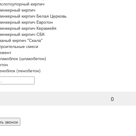
ислотоупорный кирпич
линкерный кирпич
линкерный кирпич Белая Церковь
линкерный кирпич Евротон
линкерный кирпич Керамейя
линкерный кирпич СБК
ваный кирпич "Скала"
троительные смеси
емент
лакоблок (шлакобетон)
етон
еноблок (пенобетон)
0
ть звонок