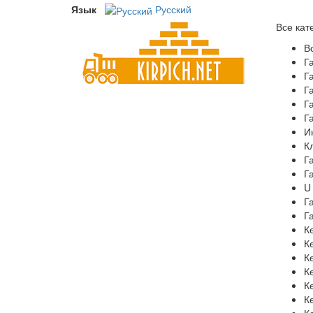
Язык
Русский
Все кат
В
Г
Г
Г
Г
Г
И
К
Г
Г
U
Г
Г
К
К
К
К
К
К