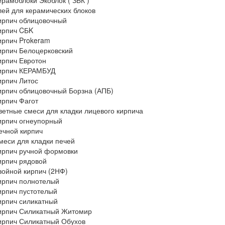
ерамоблоки Экоблок ( ЗБК )
лей для керамических блоков
ирпич облицовочный
ирпич CБK
ирпич Prokeram
ирпич Белоцерковский
ирпич Евротон
ирпич КЕРАМБУД
ирпич Литос
ирпич облицовочный Борзна (АПБ)
ирпич Фагот
ветные смеси для кладки лицевого кирпича
ирпич огнеупорный
ечной кирпич
меси для кладки печей
ирпич ручной формовки
ирпич рядовой
войной кирпич (2НФ)
ирпич полнотелый
ирпич пустотелый
ирпич силикатный
ирпич Силикатный Житомир
ирпич Силикатный Обухов