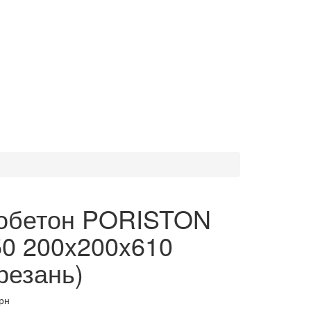
обетон PORISTON
0 200x200x610
резань)
грн