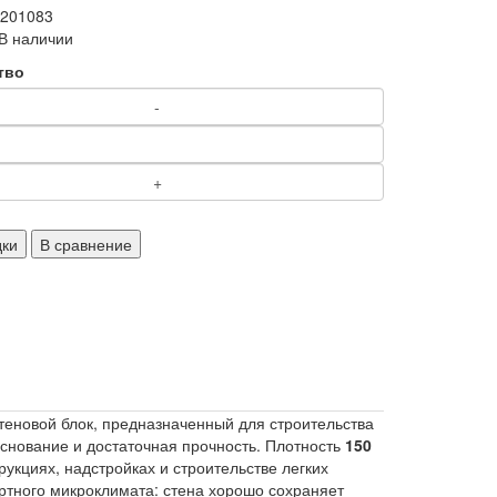
2201083
В наличии
тво
дки
В сравнение
стеновой блок, предназначенный для строительства
основание и достаточная прочность. Плотность
150
рукциях, надстройках и строительстве легких
тного микроклимата: стена хорошо сохраняет