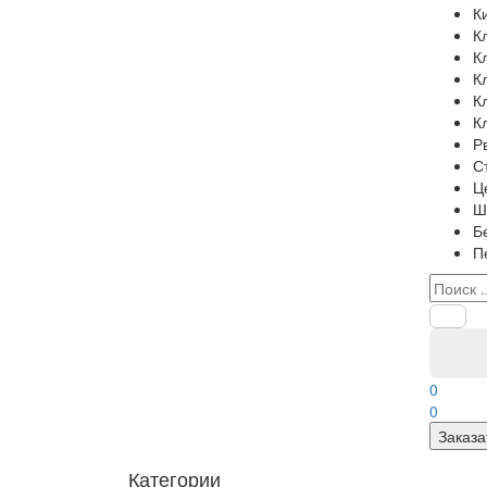
К
К
К
К
К
К
Р
С
Ц
Ш
Б
П
0
0
Заказа
Категории