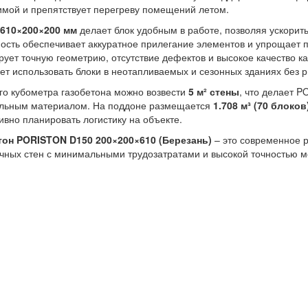
имой и препятствует перегреву помещений летом.
610×200×200 мм
делает блок удобным в работе, позволяя ускорить
ость обеспечивает аккуратное прилегание элементов и упрощает
рует точную геометрию, отсутствие дефектов и высокое качество 
ет использовать блоки в неотапливаемых и сезонных зданиях без р
го кубометра газобетона можно возвести
5 м² стены
, что делает 
ельным материалом. На поддоне размещается
1.708 м³ (70 блоков
вно планировать логистику на объекте.
тон PORISTON D150 200×200×610 (Березань)
– это современное р
чных стен с минимальными трудозатратами и высокой точностью м