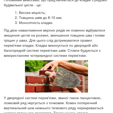
будівельної цегли - це:
Висока міцність;
Товщина швів до 8-10 мм;
Монолітність кладки.
Під дією навантаження верхніх рядів не повинно відбуватися
зміщення цегли на розчині, зменшення товщини шва і появи
тріщин у швах. Для цього слід дотримуватися правил
перев'язки кладки. Кладка виконується по дворядній або
багаторядній системі перев'язки швів. Стовпи будуються з
використанням чотирирядної системи перев'язки.
У дворядної системі перев'язки, званої також ланцюговою,
ложковий ряд чергується з точковим. Кожен поперечний
вертикальний шов нижнього тичкового ряду перекривається
цеглою верхнього ложкового. Таким чином, кладка