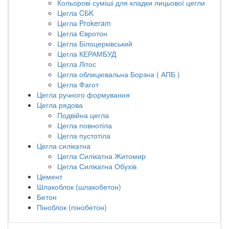
Кольорові суміші для кладки лицьової цегли
Цегла CБK
Цегла Prokeram
Цегла Євротон
Цегла Білоцерківський
Цегла КЕРАМБУД
Цегла Літос
Цегла облицювальна Борзна ( АПБ )
Цегла Фагот
Цегла ручного формування
Цегла рядова
Подвійна цегла
Цегла повнотіла
Цегла пустотіла
Цегла силікатна
Цегла Силікатна Житомир
Цегла Силікатна Обухів
Цемент
Шлакоблок (шлакобетон)
Бетон
Піноблок (пінобетон)