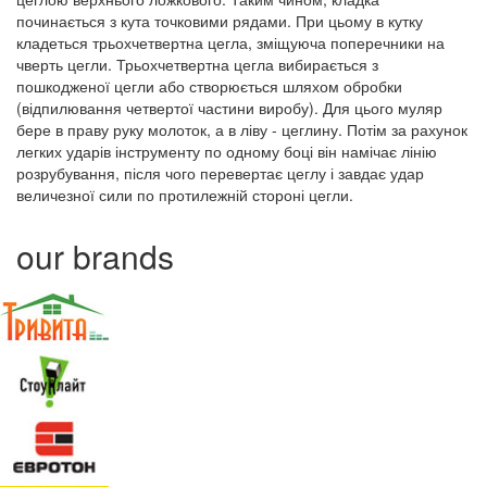
починається з кута точковими рядами. При цьому в кутку
кладеться трьохчетвертна цегла, зміщуюча поперечники на
чверть цегли. Трьохчетвертна цегла вибирається з
пошкодженої цегли або створюється шляхом обробки
(відпилювання четвертої частини виробу). Для цього муляр
бере в праву руку молоток, а в ліву - цеглину. Потім за рахунок
легких ударів інструменту по одному боці він намічає лінію
розрубування, після чого перевертає цеглу і завдає удар
величезної сили по протилежній стороні цегли.
our brands