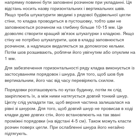
напрямку повинні бути заповнені розчином при укладанні. Ця
відстань носить назву горизонтальних і вертикальних швів.
Якщо треба штукатурити зводимі з рядової будівельної цегли
стіни, то кладка проводиться в пустошовку, тобто шви не
заповнюються розчином на глибину більше 10-15 мм. Це
дозволяє створити кращий зв'язок штукатурки з кладкою. Якщо
стіну не потрібно штукатурити, шов в кладці заповнюється
розчином, а надлишок видаляється за допомогою кельми.
Потім шов розшивають, роблячи його увігнутим або опуклим на
1 мм.
Для забезпечення горизонтальності ряду кладка виконується із
застосуванням порядовок і шнура. Для того, щоб шов був
вертикальним, його час від часу перевіряють схилом.
Порядовки розташовують по кутах будинку, потім як слід
закріплюють їх, а між ними натягується довгий тонкий шнур.
Цеглу слід укладати так, щоб верхня частина залишалася на
рівні зі шнуром. Для того, щоб довгий шнур не провисав в ході
кладки дуже довгих стін, його встановлюють на так звані
проміжні порядовки (на відстані 4-5 см). Також можуть класти
розчин поверх цегли. При ослабленні шнура його негайно
підтягують.