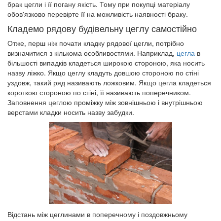
брак цегли і її погану якість. Тому при покупці матеріалу
обов'язково перевірте її на можливість наявності браку.
Кладемо рядову будівельну цеглу самостійно
Отже, перш ніж почати кладку рядової цегли, потрібно
визначитися з кількома особливостями. Наприклад,
цегла
в
більшості випадків кладеться широкою стороною, яка носить
назву ліжко. Якщо цеглу кладуть довшою стороною по стіні
уздовж, такий ряд називають ложковим. Якщо цегла кладеться
короткою стороною по стіні, її називають поперечником.
Заповнення цеглою проміжку між зовнішньою і внутрішньою
верстами кладки носить назву забудки.
Відстань між цеглинами в поперечному і поздовжньому