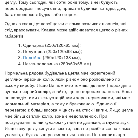
цеглу. Тому сьогодні, як і сотні років тому, з неї будують
перегородкові і несучі стіни, приватні будинки, котеджі, дачі,
багатоповерхові будівлі або огорожі.
Однак в кладці рядової цегли є кілька важливих нюансів, які
слід враховувати. Кладка може здійснюватися цеглою різних
габаритів:
Одинарна (250х120х65 мм);
Полуторна (250х120х88 мм);
Подвійна
(250х120х138 мм);
Цегла-половинка (250х60х65 мм).
Нормальна рядова будівельна цегла має характерний
цегляно-червоний колір, який рівномірно розподілено по
всьому виробу. Якщо Ви помітите темніші ділянки (перехідні в
вугільно-чорний колір), знайте, що це перепалена цегла. Вона
не володіє тими експлуатаційними характеристиками, які має
нормальний матеріал, а тому є бракованою. Єдиною її
перевагою є більш висока міцність на стиск і вигин. Якщо цегла
має більш світлий колір, вона є недопаленою. При
постукуванні по ній кулаком чутний не дзвінкий, а глухий звук.
Якщо таку цеглу кинути з висоти, вона не розіб'ється на кілька
уламків, а буквально розсиплеться в пісок. Це говорить про