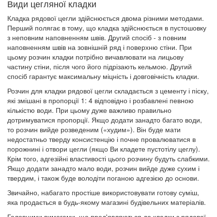
Види цегляної кладки
Кладка рядової цегли здійснюється двома різними методами.
Перший полягає в тому, що кладка здійснюється в пустошовку
з неповним наповненням швів. Другий спосіб - з повним
наповненням швів на зовнішній ряд і поверхню стіни. При
цьому розчин кладки потрібно вичавлювати на лицьову
частину стіни, після чого його підрізають кельмою. Другий
спосіб гарантує максимальну міцність і довговічність кладки.
Розчин для кладки рядової цегли складається з цементу і піску,
які змішані в пропорції 1: 4 відповідно і розбавлені певною
кількістю води. При цьому дуже важливо правильно
дотримуватися пропорції. Якщо додати занадто багато води,
то розчин вийде розведеним («худим»). Він буде мати
недостатньо тверду консистенцію і почне провалюватися в
порожнині і отвори цегли (якщо Ви кладете пустотілу цеглу).
Крім того, адгезійні властивості цього розчину будуть слабкими.
Якщо додати занадто мало води, розчин вийде дуже сухим і
твердим, і також буде володіти поганою адгезією до основи.
Звичайно, набагато простіше використовувати готову суміш,
яка продається в будь-якому магазині будівельних матеріалів.
Головними вимогами, що пред'являються до кладки з рядової