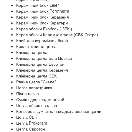
Керамічний блок Leier
Керамічний блок Porotherm
Керамічний блок Керамейя
Керамічний блок Кератерм
Керамоблоки Екоблок ( ЗБК )
Керамоблоки Керамкомфорт (СБК-Озера)
Клей для керамічних блоків
Кислототривка цегла
Клінкерна цегла
Клінкерна цегла Біла Церква
Клінкерна цегла Евротон
Клінкерна цегла Керамейя
Клінкерна цегла СБК
Рвана цегла "Скала"
Цегла вогнетривка
Пічна цегла
Суміші для кладки печей
Цегла облицювальна
Кольорові суміші для кладки лицьової цегли
Цегла CБK
Цегла Prokeram
Цегла Євротон