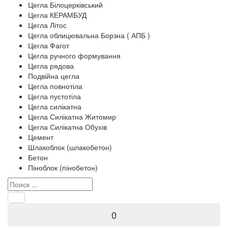
Цегла Білоцерківський
Цегла КЕРАМБУД
Цегла Літос
Цегла облицювальна Борзна ( АПБ )
Цегла Фагот
Цегла ручного формування
Цегла рядова
Подвійна цегла
Цегла повнотіла
Цегла пустотіла
Цегла силікатна
Цегла Силікатна Житомир
Цегла Силікатна Обухів
Цемент
Шлакоблок (шлакобетон)
Бетон
Піноблок (пінобетон)
0