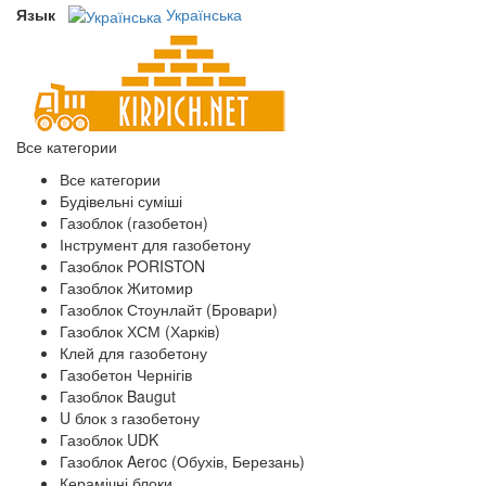
Язык
Українська
Все категории
Все категории
Будівельні суміші
Газоблок (газобетон)
Інструмент для газобетону
Газоблок PORISTON
Газоблок Житомир
Газоблок Стоунлайт (Бровари)
Газоблок ХСМ (Харків)
Клей для газобетону
Газобетон Чернігів
Газоблок Baugut
U блок з газобетону
Газоблок UDK
Газоблок Aeroc (Обухів, Березань)
Керамічні блоки